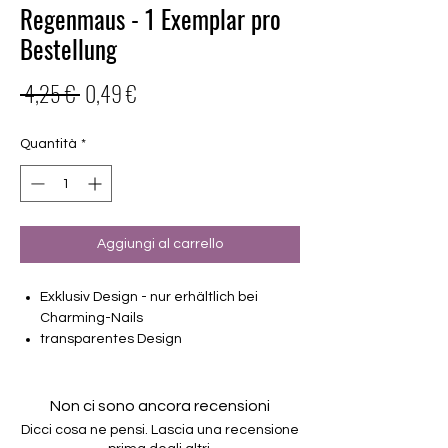
Regenmaus - 1 Exemplar pro
Bestellung
Prezzo
Prezzo
 4,25 € 
0,49 €
regolare
scontato
Quantità
*
Aggiungi al carrello
Exklusiv Design - nur erhältlich bei
Charming-Nails
transparentes Design
16 selbstklebende Nagelfolien
von unterschiedlicher Grösse (8.4mm –
16.5mm)
Non ci sono ancora recensioni
Für alle Nägel geeignet
Dicci cosa ne pensi. Lascia una recensione
Halten bis zu 14 Tage