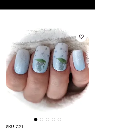
♥ Utilizzo di
IOSS
- Nessuna spesa di importazione
SKU: C21