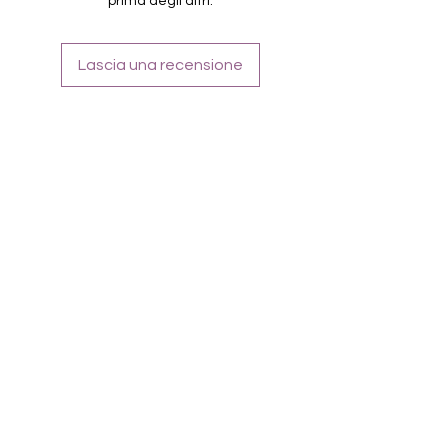
prima degli altri.
Farbe: Overlay, Grau, Grün, Silbermetallic
Lascia una recensione