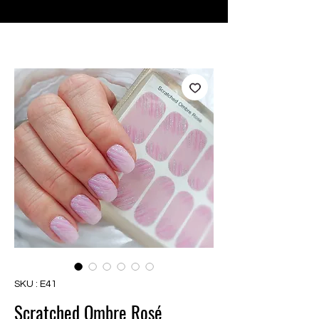
♥ Utilisation
d'IOSS
- Pas de frais d'importation
SKU : E41
Scratched Ombre Rosé