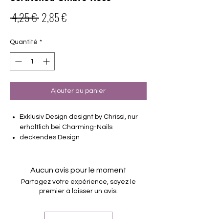
Prix
Prix
 4,25 € 
2,85 €
original
promotionnel
Quantité
*
Ajouter au panier
Exklusiv Design designt by Chrissi, nur
erhältlich bei Charming-Nails
deckendes Design
16 selbstklebende Nagelfolien
von unterschiedlicher Grösse (8.4mm –
16.5mm)
Aucun avis pour le moment
Für alle Nägel geeignet
Partagez votre expérience, soyez le
Halten bis zu 14 Tage
premier à laisser un avis.