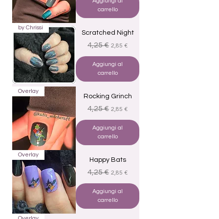
Aggiungi al
carrello
by Chrissi
Scratched Night
Prezzo regolare
Prezzo scontato
4,25 €
2,85 €
Aggiungi al
carrello
Overlay
Rocking Grinch
Prezzo regolare
Prezzo scontato
4,25 €
2,85 €
Aggiungi al
carrello
Overlay
Happy Bats
Prezzo regolare
Prezzo scontato
4,25 €
2,85 €
Aggiungi al
carrello
Overlay