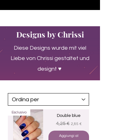
♥ Utilizzo di
IOSS
- Nessuna spesa di importazione
Designs by Chrissi
Diese Designs wurde mit viel
Liebe von Chrissi gestaltet
und
♥
designt
Esclusivo
Double blue
Prezzo regolare
Prezzo scontato
4,25 €
2,85 €
Aggiungi al