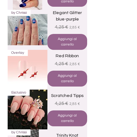
carrello
by Chrissi
Elegant Glitter
blue-purple
Prezzo regolare
Prezzo scontato
4,25 €
2,85 €
Aggiungi al
carrello
Overlay
Red Ribbon
Prezzo regolare
Prezzo scontato
4,25 €
2,85 €
Aggiungi al
carrello
Esclusivo
Scratched Tipps
Prezzo regolare
Prezzo scontato
4,25 €
2,85 €
Aggiungi al
carrello
by Chrissi
Trinity Knot