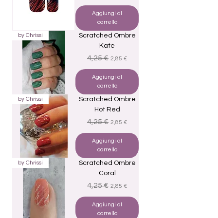
Aggiungi al
carrello
by Chrissi
Scratched Ombre
Kate
Prezzo regolare
Prezzo scontato
4,25 €
2,85 €
Aggiungi al
carrello
by Chrissi
Scratched Ombre
Hot Red
Prezzo regolare
Prezzo scontato
4,25 €
2,85 €
Aggiungi al
carrello
by Chrissi
Scratched Ombre
Coral
Prezzo regolare
Prezzo scontato
4,25 €
2,85 €
Aggiungi al
carrello