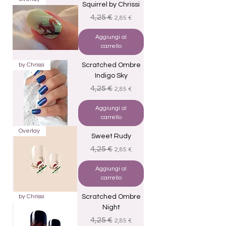
Squirrel by Chrissi
Prezzo regolare
Prezzo scontato
4,25 €
2,85 €
Aggiungi al
carrello
by Chrissi
Scratched Ombre
Indigo Sky
Prezzo regolare
Prezzo scontato
4,25 €
2,85 €
Aggiungi al
carrello
Overlay
Sweet Rudy
Prezzo regolare
Prezzo scontato
4,25 €
2,85 €
Aggiungi al
carrello
by Chrissi
Scratched Ombre
Night
Prezzo regolare
Prezzo scontato
4,25 €
2,85 €