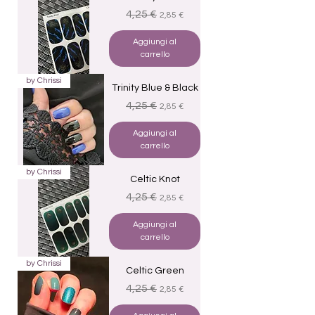
Prezzo regolare
Prezzo scontato
4,25 €
2,85 €
Aggiungi al
carrello
by Chrissi
Trinity Blue & Black
Prezzo regolare
Prezzo scontato
4,25 €
2,85 €
Aggiungi al
carrello
by Chrissi
Celtic Knot
Prezzo regolare
Prezzo scontato
4,25 €
2,85 €
Aggiungi al
carrello
by Chrissi
Celtic Green
Prezzo regolare
Prezzo scontato
4,25 €
2,85 €