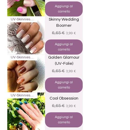
Aggiungi al
carrello
UV-Skinnies16
Skinny Wedding
Boomer
Prezzo regolare
Prezzo scontato
6,65 €
3,99 €
Aggiungi al
carrello
UV-Skinnies16
Golden Glamour
(UV-Folie)
Prezzo regolare
Prezzo scontato
6,65 €
3,99 €
Aggiungi al
carrello
UV-Skinnies16
Cool Obsession
Prezzo regolare
Prezzo scontato
6,65 €
3,99 €
Aggiungi al
carrello