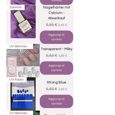
carrello
Zubehör
Nagelhärter mit
Calcium -
Abverkauf
Prezzo regolare
Prezzo scontato
6,95 €
2,45 €
Aggiungi al
carrello
UV-Skinnies16
Transparent - Milky
Prezzo regolare
Prezzo scontato
6,65 €
3,99 €
Aggiungi al
carrello
UV-Folien
Strong Blue
Prezzo regolare
Prezzo scontato
6,65 €
3,99 €
Aggiungi al
carrello
UV-Skinnies16