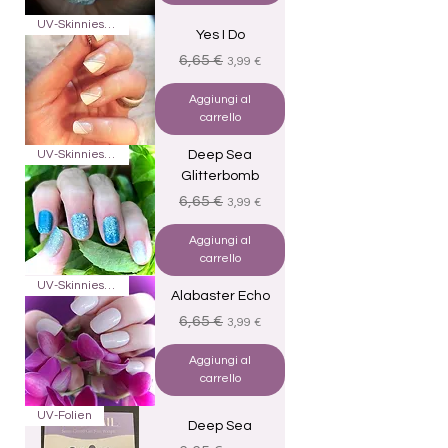
UV-Skinnies16
Yes I Do
Prezzo regolare
Prezzo scontato
6,65 €
3,99 €
Aggiungi al
carrello
UV-Skinnies16
Deep Sea
Glitterbomb
Prezzo regolare
Prezzo scontato
6,65 €
3,99 €
Aggiungi al
carrello
UV-Skinnies16
Alabaster Echo
Prezzo regolare
Prezzo scontato
6,65 €
3,99 €
Aggiungi al
carrello
UV-Folien
Deep Sea
Prezzo regolare
Prezzo scontato