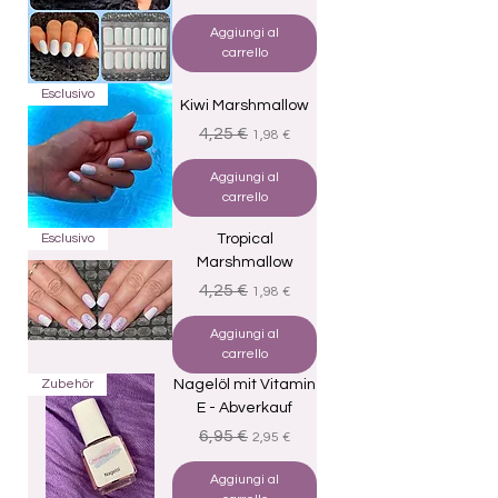
Aggiungi al
carrello
Esclusivo
Kiwi Marshmallow
Prezzo regolare
Prezzo scontato
4,25 €
1,98 €
Aggiungi al
carrello
Esclusivo
Tropical
Marshmallow
Prezzo regolare
Prezzo scontato
4,25 €
1,98 €
Aggiungi al
carrello
Zubehör
Nagelöl mit Vitamin
E - Abverkauf
Prezzo regolare
Prezzo scontato
6,95 €
2,95 €
Aggiungi al