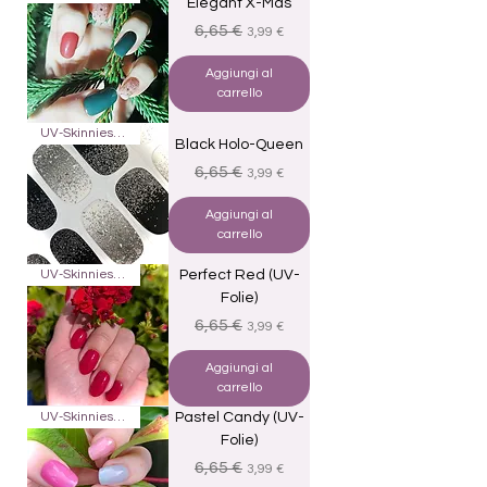
Elegant X-Mas
Prezzo regolare
Prezzo scontato
6,65 €
3,99 €
Aggiungi al
carrello
UV-Skinnies16
Black Holo-Queen
Prezzo regolare
Prezzo scontato
6,65 €
3,99 €
Aggiungi al
carrello
UV-Skinnies16
Perfect Red (UV-
Folie)
Prezzo regolare
Prezzo scontato
6,65 €
3,99 €
Aggiungi al
carrello
UV-Skinnies16
Pastel Candy (UV-
Folie)
Prezzo regolare
Prezzo scontato
6,65 €
3,99 €