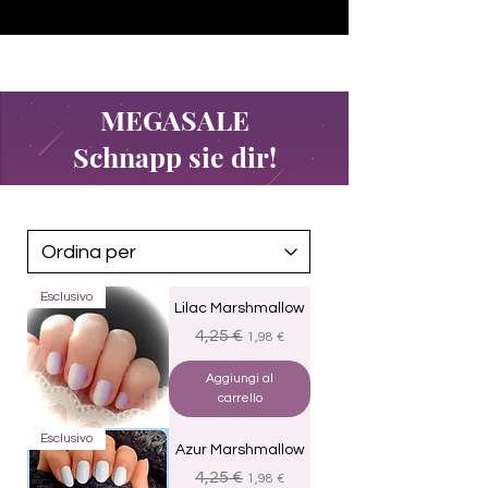
♥ Utilizzo di
IOSS
- Nessuna spesa di importazione
MEGASALE
Schnapp sie dir!
Esclusivo
Lilac Marshmallow
Prezzo regolare
Prezzo scontato
4,25 €
1,98 €
Aggiungi al
carrello
Esclusivo
Azur Marshmallow
Prezzo regolare
Prezzo scontato
4,25 €
1,98 €