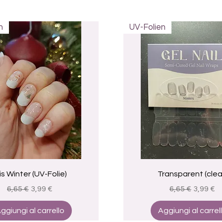
n
UV-Folien
Vista rapida
Vista rapida
 is Winter (UV-Folie)
Transparent (clea
Prezzo regolare
Prezzo scontato
Prezzo regola
Prezzo 
6,65 €
3,99 €
6,65 €
3,99 €
ggiungi al carrello
Aggiungi al carrel