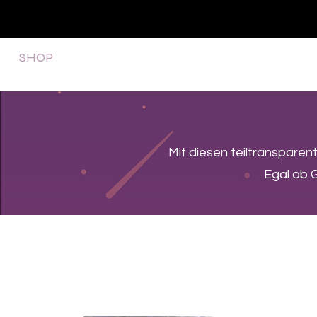
SHOP
NEU/NEW
GOTHIC-GIRL
NO LAM
Mit diesen teiltransparen
Egal ob G