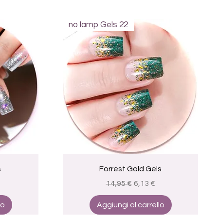
no lamp Gels 22
Vista rapida
s
Forrest Gold Gels
e
 scontato
Prezzo regolare
Prezzo scontato
14,95 €
6,13 €
lo
Aggiungi al carrello