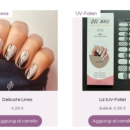
eese
UV-Folien
Vista rapida
Vista rapida
Delicate Lines
Liz (UV-Folie)
Prezzo
Prezzo regola
Prezzo 
4,99 €
9,95 €
4,98 €
ggiungi al carrello
Aggiungi al carrel