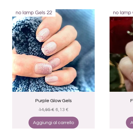
no lamp Gels 22
no lamp 
Vista rapida
Purple Glow Gels
F
Prezzo regolare
Prezzo scontato
14,95 €
6,13 €
Aggiungi al carrello
A