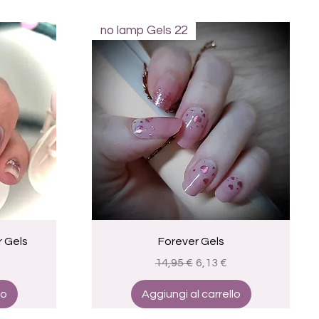
no lamp Gels 22
Vista rapida
 Gels
Forever Gels
e
 scontato
Prezzo regolare
Prezzo scontato
14,95 €
6,13 €
lo
Aggiungi al carrello