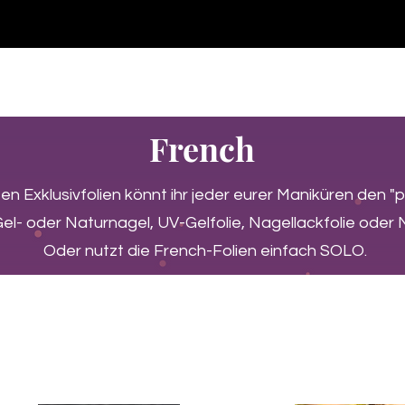
♥ Utilizzo di
IOSS
- Nessuna spesa di importazione
P GELS
OVERLAYS
UV FOLIEN
MEGASALE
French
ten Exklusivfolien könnt ihr jeder eurer Maniküren den 
el- oder Naturnagel, UV-Gelfolie, Nagellackfolie oder 
Oder nutzt die French-Folien einfach SOLO.