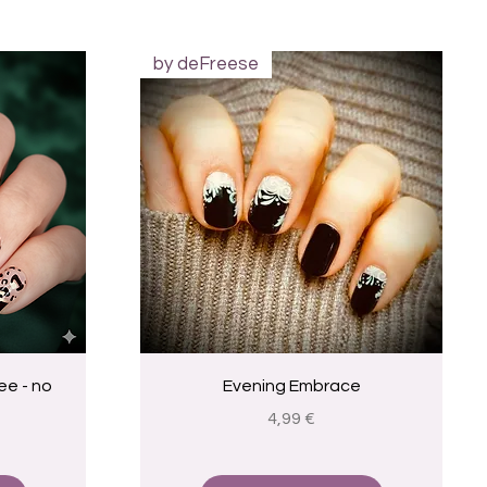
by deFreese
Vista rapida
ee - no
Evening Embrace
Prezzo
4,99 €