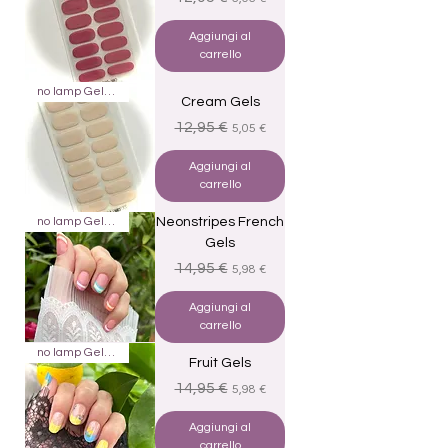
Aggiungi al
carrello
no lamp Gels 16
Cream Gels
Prezzo regolare
Prezzo scontato
12,95 €
5,05 €
Aggiungi al
carrello
no lamp Gels 22
Neonstripes French
Gels
Prezzo regolare
Prezzo scontato
14,95 €
5,98 €
Aggiungi al
carrello
no lamp Gels 22
Fruit Gels
Prezzo regolare
Prezzo scontato
14,95 €
5,98 €
Aggiungi al
carrello