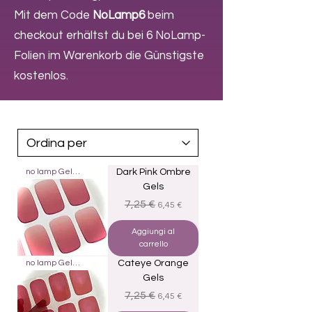
Mit dem Code
NoLamp6
beim
checkout erhältst du bei 6 NoLamp-
Folien im Warenkorb die Günstigste
kostenlos.
no lamp Gels 20
Dark Pink Ombre
Gels
Prezzo regolare
Prezzo scontato
7,25 €
6,45 €
Aggiungi al
carrello
no lamp Gels 20
Cateye Orange
Gels
Prezzo regolare
Prezzo scontato
7,25 €
6,45 €