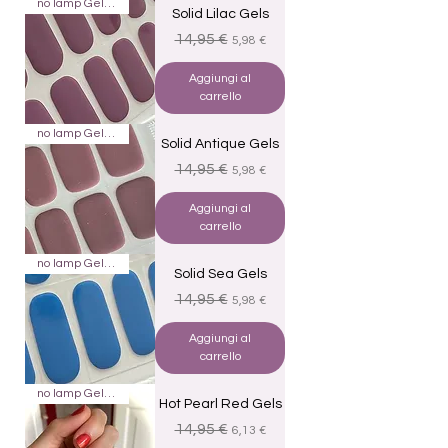
no lamp Gels 22
Solid Lilac Gels
Prezzo regolare
Prezzo scontato
14,95 €
5,98 €
Aggiungi al
carrello
no lamp Gels 22
Solid Antique Gels
Prezzo regolare
Prezzo scontato
14,95 €
5,98 €
Aggiungi al
carrello
no lamp Gels 22
Solid Sea Gels
Prezzo regolare
Prezzo scontato
14,95 €
5,98 €
Aggiungi al
carrello
no lamp Gels 22
Hot Pearl Red Gels
Prezzo regolare
Prezzo scontato
14,95 €
6,13 €