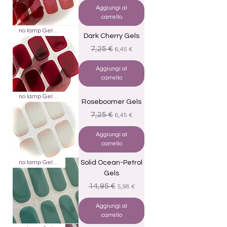
Aggiungi al
carrello
no lamp Gels 20
Dark Cherry Gels
Prezzo regolare
Prezzo scontato
7,25 €
6,45 €
Aggiungi al
carrello
no lamp Gels 20
Roseboomer Gels
Prezzo regolare
Prezzo scontato
7,25 €
6,45 €
Aggiungi al
carrello
no lamp Gels 22
Solid Ocean-Petrol
Gels
Prezzo regolare
Prezzo scontato
14,95 €
5,98 €
Aggiungi al
carrello