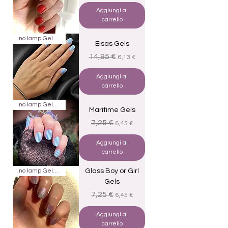
Aggiungi al
carrello
no lamp Gels 22
Elsas Gels
Prezzo regolare
Prezzo scontato
14,95 €
6,13 €
Aggiungi al
carrello
no lamp Gels 20
Maritime Gels
Prezzo regolare
Prezzo scontato
7,25 €
6,45 €
Aggiungi al
carrello
no lamp Gels 20
Glass Boy or Girl
Gels
Prezzo regolare
Prezzo scontato
7,25 €
6,45 €
Aggiungi al
carrello