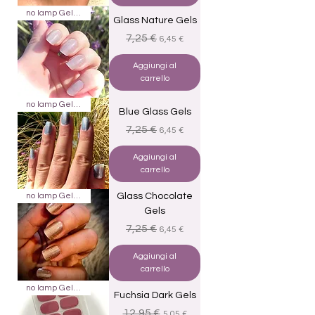
no lamp Gels 20
Glass Nature Gels
Prezzo regolare
Prezzo scontato
7,25 €
6,45 €
Aggiungi al
carrello
no lamp Gels 20
Blue Glass Gels
Prezzo regolare
Prezzo scontato
7,25 €
6,45 €
Aggiungi al
carrello
no lamp Gels 20
Glass Chocolate
Gels
Prezzo regolare
Prezzo scontato
7,25 €
6,45 €
Aggiungi al
carrello
no lamp Gels 16
Fuchsia Dark Gels
Prezzo regolare
Prezzo scontato
12,95 €
5,05 €