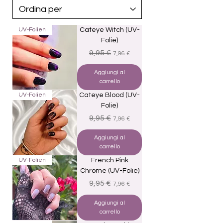
UV-Folien
Cateye Witch (UV-
Folie)
Prezzo regolare
Prezzo scontato
9,95 €
7,96 €
Aggiungi al
carrello
UV-Folien
Cateye Blood (UV-
Folie)
Prezzo regolare
Prezzo scontato
9,95 €
7,96 €
Aggiungi al
carrello
UV-Folien
French Pink
Chrome (UV-Folie)
Prezzo regolare
Prezzo scontato
9,95 €
7,96 €
Aggiungi al
carrello