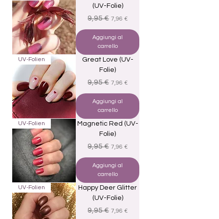
(UV-Folie)
Prezzo regolare
Prezzo scontato
9,95 €
7,96 €
Aggiungi al
carrello
UV-Folien
Great Love (UV-
Folie)
Prezzo regolare
Prezzo scontato
9,95 €
7,96 €
Aggiungi al
carrello
UV-Folien
Magnetic Red (UV-
Folie)
Prezzo regolare
Prezzo scontato
9,95 €
7,96 €
Aggiungi al
carrello
UV-Folien
Happy Deer Glitter
(UV-Folie)
Prezzo regolare
Prezzo scontato
9,95 €
7,96 €