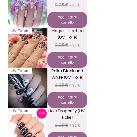
Prezzo regolare
Prezzo scontato
9,95 €
7,96 €
Aggiungi al
carrello
UV-Folien
Magic Li-La-Leo
(UV-Folie)
Prezzo regolare
Prezzo scontato
9,95 €
7,96 €
Aggiungi al
carrello
UV-Folien
Polka Black and
White (UV-Folie)
Prezzo regolare
Prezzo scontato
9,95 €
4,98 €
Aggiungi al
carrello
UV-Folien
Holo Dragonfly (UV-
Folie)
Prezzo regolare
Prezzo scontato
9,95 €
7,96 €