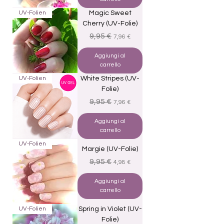
UV-Folien
Magic Sweet
Cherry (UV-Folie)
Prezzo regolare
Prezzo scontato
9,95 €
7,96 €
Aggiungi al
carrello
UV-Folien
White Stripes (UV-
Folie)
Prezzo regolare
Prezzo scontato
9,95 €
7,96 €
Aggiungi al
carrello
UV-Folien
Margie (UV-Folie)
Prezzo regolare
Prezzo scontato
9,95 €
4,98 €
Aggiungi al
carrello
UV-Folien
Spring in Violet (UV-
Folie)