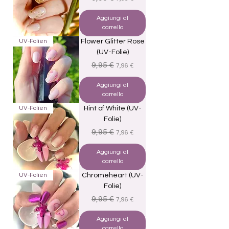
Aggiungi al
carrello
UV-Folien
Flower Glitter Rose
(UV-Folie)
Prezzo regolare
Prezzo scontato
9,95 €
7,96 €
Aggiungi al
carrello
UV-Folien
Hint of White (UV-
Folie)
Prezzo regolare
Prezzo scontato
9,95 €
7,96 €
Aggiungi al
carrello
UV-Folien
Chromeheart (UV-
Folie)
Prezzo regolare
Prezzo scontato
9,95 €
7,96 €
Aggiungi al
carrello