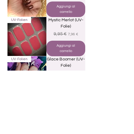
Aggiungi al
carrello
UV-Folien
Mystic Merlot (UV-
Folie)
Prezzo regolare
Prezzo scontato
9,95 €
7,96 €
Aggiungi al
carrello
UV-Folien
Glace Boomer (UV-
Folie)
Prezzo regolare
Prezzo scontato
9,95 €
7,96 €
Aggiungi al
carrello
UV-Folien
Cherry Glitter (UV-
Folie)
Prezzo regolare
Prezzo scontato
9,95 €
7,96 €
Aggiungi al
carrello