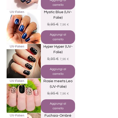
Aggiungi al
carrello
UV-Folien
Mystic Blue (UV-
Folie)
Prezzo regolare
Prezzo scontato
9,95 €
7,96 €
Aggiungi al
carrello
UV-Folien
Hyper Hyper (UV-
Folie)
Prezzo regolare
Prezzo scontato
9,95 €
7,96 €
Aggiungi al
carrello
UV-Folien
Rosie meets Leo
(UV-Folie)
Prezzo regolare
Prezzo scontato
9,95 €
7,96 €
Aggiungi al
carrello
UV-Folien
Fuchsia-Ombré