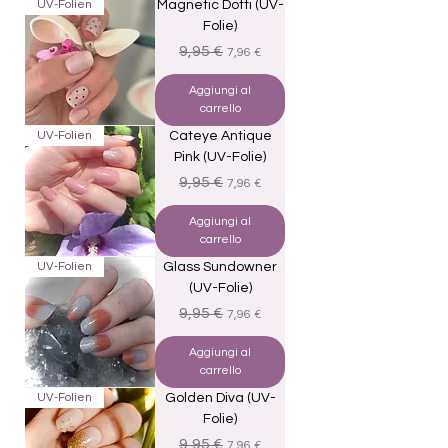
UV-Folien
Magnetic Dotti (UV-
Folie)
Prezzo regolare
Prezzo scontato
9,95 €
7,96 €
Aggiungi al
carrello
UV-Folien
Cateye Antique
Pink (UV-Folie)
Prezzo regolare
Prezzo scontato
9,95 €
7,96 €
Aggiungi al
carrello
UV-Folien
Glass Sundowner
(UV-Folie)
Prezzo regolare
Prezzo scontato
9,95 €
7,96 €
Aggiungi al
carrello
UV-Folien
Golden Diva (UV-
Folie)
Prezzo regolare
Prezzo scontato
9,95 €
7,96 €