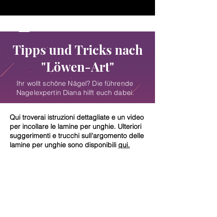
♥ Utilizzo di
IOSS
- Nessuna spesa di importazione
Tipps und Tricks nach
"Löwen-Art"
Ihr wollt schöne Nägel? Die führende
Nagelexpertin Diana hilft euch dabei.
Qui troverai istruzioni dettagliate e un video
per incollare le lamine per unghie. Ulteriori
suggerimenti e trucchi sull'argomento delle
lamine per unghie sono disponibili
qui.
Kontakt