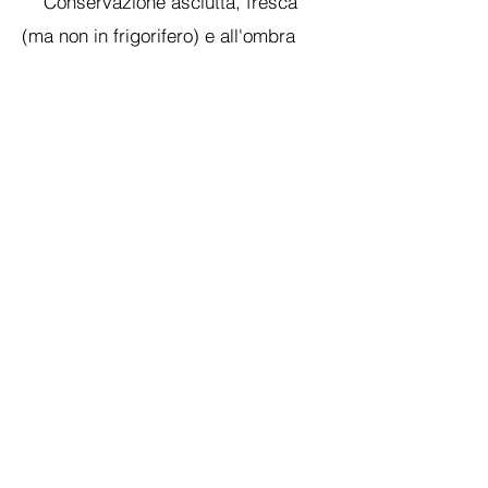
Conservazione asciutta, fresca
(ma non in frigorifero) e all'ombra
Proteggere dal calore
A condizione che siano state
rispettate le condizioni di
conservazione, Charming-Nails
fornisce una garanzia di 2 anni sui
prodotti venduti.
Se non siete soddisfatti, potete
restituirmi la merce entro 10 giorni
senza dare alcuna motivazione.
Lei, in qualità di acquirente, è inoltre