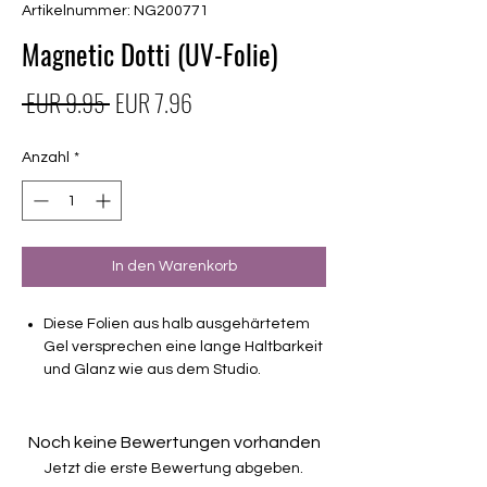
Artikelnummer: NG200771
Magnetic Dotti (UV-Folie)
Standardpreis
Sale-
 EUR 9.95 
EUR 7.96
Preis
Anzahl
*
In den Warenkorb
Diese Folien aus halb ausgehärtetem
Gel versprechen eine lange Haltbarkeit
und Glanz wie aus dem Studio.
leicht semitransparent
Haltbarkeit 3-4 Wochen ohne Macken
Noch keine Bewertungen vorhanden
brauchen keinen Unter- oder Überlack
Jetzt die erste Bewertung abgeben.
müssen unter der Lampe ausgehärtet