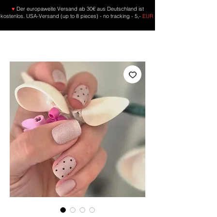
♥
Der europaweite Versand ab 30€ aus Deutschland ist
kostenlos. USA-Versand (up to 8 pieces) - no tracking - 5,-
EUR