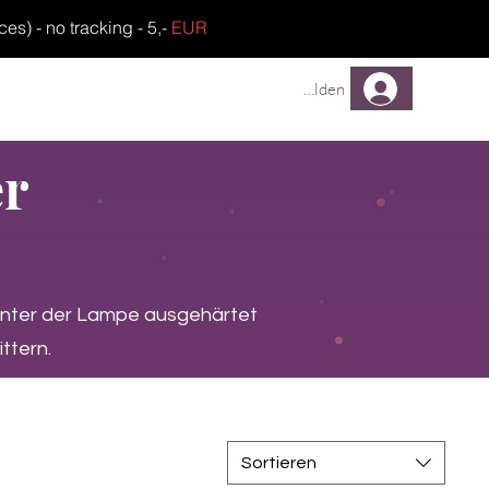
) - no tracking - 5,-
EUR
TREUEPROGRAMM
FAQ
Anmelden
er
unter der Lampe ausgehärtet
ttern.
Sortieren