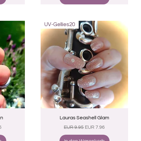
UV-Gellies20
Schnellansicht
on
Lauras Seashell Glam
eis
Standardpreis
Sale-Preis
6
EUR 9.95
EUR 7.96