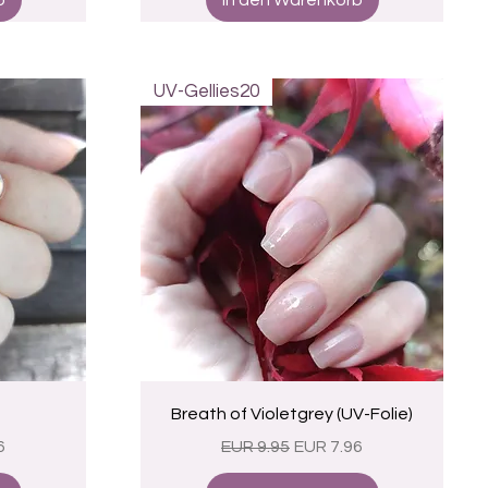
b
In den Warenkorb
UV-Gellies20
Schnellansicht
Breath of Violetgrey (UV-Folie)
eis
Standardpreis
Sale-Preis
6
EUR 9.95
EUR 7.96