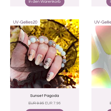
In den Warenkorb
UV-Gellies20
UV-Gelli
Schnellansicht
Sunset Pagoda
Standardpreis
Sale-Preis
EUR 9.95
EUR 7.96