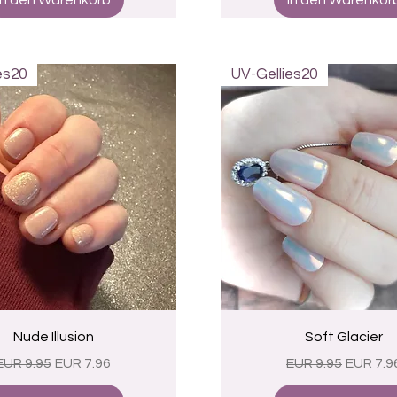
In den Warenkorb
In den Warenkor
es20
UV-Gellies20
Schnellansicht
Schnellansicht
Nude Illusion
Soft Glacier
Standardpreis
Sale-Preis
Standardpreis
Sale-Pr
EUR 9.95
EUR 7.96
EUR 9.95
EUR 7.9