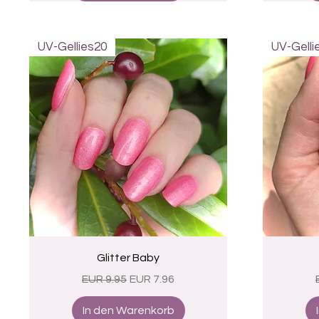
UV-Gellies20
UV-Gelli
Schnellansicht
Glitter Baby
Standardpreis
Sale-Preis
EUR 9.95
EUR 7.96
In den Warenkorb