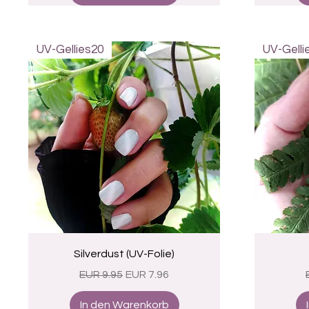
UV-Gellies20
UV-Gelli
Schnellansicht
Silverdust (UV-Folie)
Standardpreis
Sale-Preis
EUR 9.95
EUR 7.96
In den Warenkorb