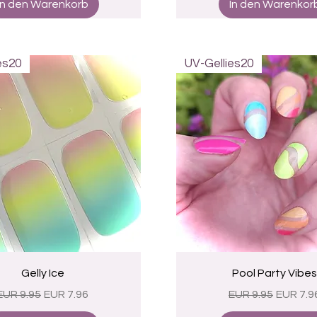
In den Warenkorb
In den Warenkor
es20
UV-Gellies20
Schnellansicht
Schnellansicht
Gelly Ice
Pool Party Vibes
Standardpreis
Sale-Preis
Standardpreis
Sale-Pr
EUR 9.95
EUR 7.96
EUR 9.95
EUR 7.9