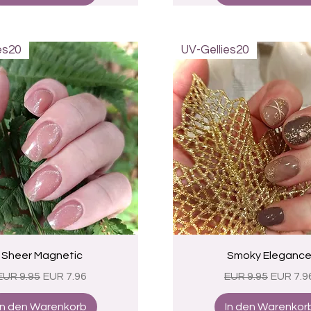
es20
UV-Gellies20
Schnellansicht
Schnellansicht
Sheer Magnetic
Smoky Eleganc
Standardpreis
Sale-Preis
Standardpreis
Sale-Pr
EUR 9.95
EUR 7.96
EUR 9.95
EUR 7.9
In den Warenkorb
In den Warenkor