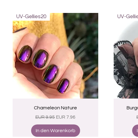
UV-Gellies20
UV-Gelli
Schnellansicht
Chameleon Nature
Burg
Standardpreis
Sale-Preis
EUR 9.95
EUR 7.96
In den Warenkorb