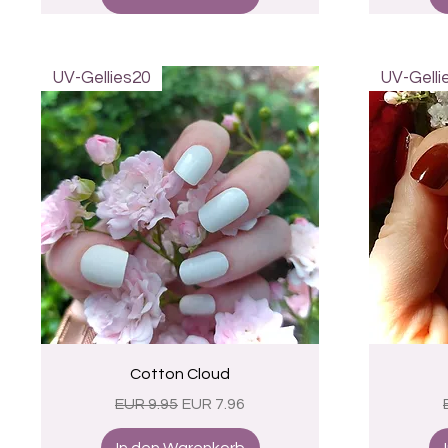
UV-Gellies20
UV-Gelli
Schnellansicht
Cotton Cloud
Standardpreis
Sale-Preis
EUR 9.95
EUR 7.96