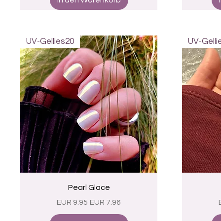
In den Warenkorb
UV-Gellies20
UV-Gelli
Schnellansicht
Pearl Glace
Standardpreis
Sale-Preis
EUR 9.95
EUR 7.96