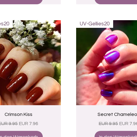
es20
UV-Gellies20
Schnellansicht
Schnellansicht
Crimson Kiss
Secret Chamele
Standardpreis
Sale-Preis
Standardpreis
Sale-Pr
EUR 9.95
EUR 7.96
EUR 9.95
EUR 7.9