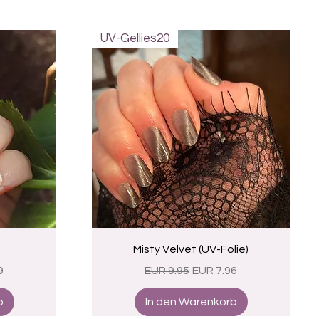
UV-Gellies20
Schnellansicht
Misty Velvet (UV-Folie)
eis
Standardpreis
Sale-Preis
9
EUR 9.95
EUR 7.96
b
In den Warenkorb