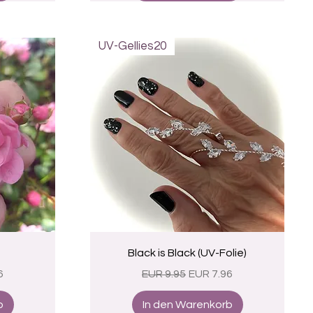
UV-Gellies20
Schnellansicht
Black is Black (UV-Folie)
eis
Standardpreis
Sale-Preis
6
EUR 9.95
EUR 7.96
b
In den Warenkorb