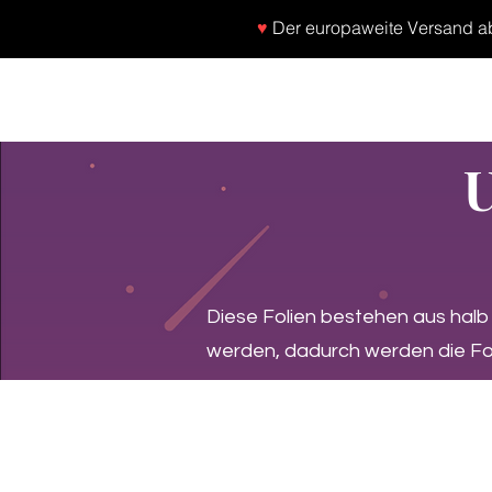
♥
Der europaweite Versand ab 
SHOP
NEU/NEW
GOTHIC-GIRL
NO LA
U
Diese Folien bestehen aus hal
werden, dadurch werden die Fol