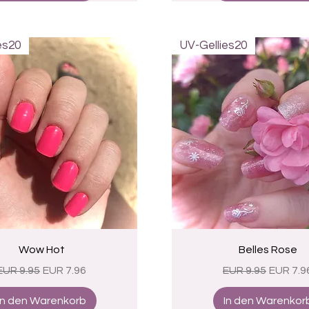
es20
UV-Gellies20
Schnellansicht
Schnellansicht
Wow Hot
Belles Rose
Standardpreis
Sale-Preis
Standardpreis
Sale-Pr
EUR 9.95
EUR 7.96
EUR 9.95
EUR 7.9
In den Warenkorb
In den Warenkor