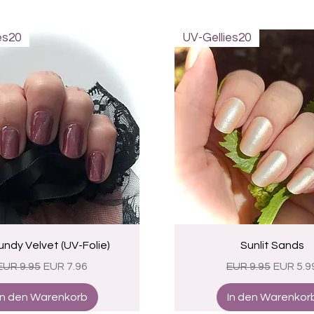
es20
UV-Gellies20
Schnellansicht
Schnellansicht
undy Velvet (UV-Folie)
Sunlit Sands
Standardpreis
Sale-Preis
Standardpreis
Sale-Pr
EUR 9.95
EUR 7.96
EUR 9.95
EUR 5.9
In den Warenkorb
In den Warenkor