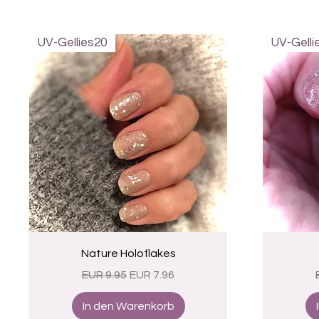
UV-Gellies20
UV-Gelli
Schnellansicht
Nature Holoflakes
Standardpreis
Sale-Preis
EUR 9.95
EUR 7.96
In den Warenkorb