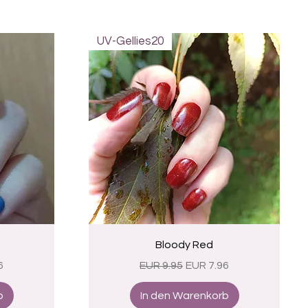
UV-Gellies20
Schnellansicht
Bloody Red
eis
Standardpreis
Sale-Preis
6
EUR 9.95
EUR 7.96
b
In den Warenkorb