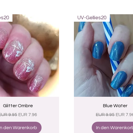
es20
UV-Gellies20
Schnellansicht
Schnellansicht
Glitter Ombre
Blue Water
Standardpreis
Sale-Preis
Standardpreis
Sale-Pr
EUR 9.95
EUR 7.96
EUR 9.95
EUR 7.9
In den Warenkorb
In den Warenkor