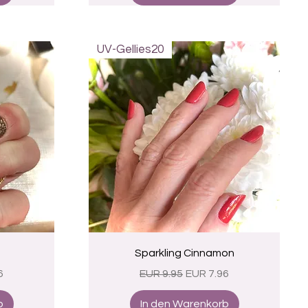
UV-Gellies20
Schnellansicht
e
Sparkling Cinnamon
eis
Standardpreis
Sale-Preis
6
EUR 9.95
EUR 7.96
b
In den Warenkorb