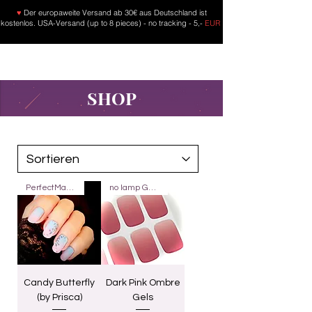
♥
Der europaweite Versand ab 30€ aus Deutschland ist
kostenlos. USA-Versand (up to 8 pieces) - no tracking - 5,-
EUR
SHOP
PerfectMatch
no lamp Gels 20
Candy Butterfly
Dark Pink Ombre
(by Prisca)
Gels