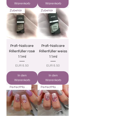
Warenkorb
Warenkorb
Zubehör
Zubehör
Profi-Nailcare
Profi-Nailcare
Rillenfüller rosé
Rillenfüller weiss
11ml
11ml
Preis
Preis
EUR 8.50
EUR 8.50
In den
In den
Warenkorb
Warenkorb
PerfectMatch
PerfectMatch