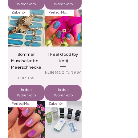
Warenkorb
Warenkorb
Zubehör
PerfectMatch
Sommer
I Feel Good (by
Muschelkette -
Kati)
Meerschnecke
Standardpreis
Sale-Preis
EUR 8.50
EUR 6.80
Preis
EUR 9.85
In den
In den
Warenkorb
Warenkorb
PerfectMatch
Zubehör