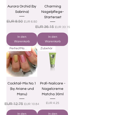
Aurora Orchid (by
Charming
Sabrina)
Nagelpflege-
Starterset
Standardpreis
Sale-Preis
EUR 8.50
EUR 6.80
Standardpreis
Sale-Preis
EUR 36.15
EUR 33.15
In den
In den
Warenkorb
Warenkorb
PerfectMatch
Zubehör
Cocktail-Mix No.1
Profi-Nailcare -
(by Ariane und
Nagelcreme
Manu)
Matcha 30ml
Standardpreis
Sale-Preis
Preis
EUR 4.25
EUR 12.75
EUR 10.84
In den
In den