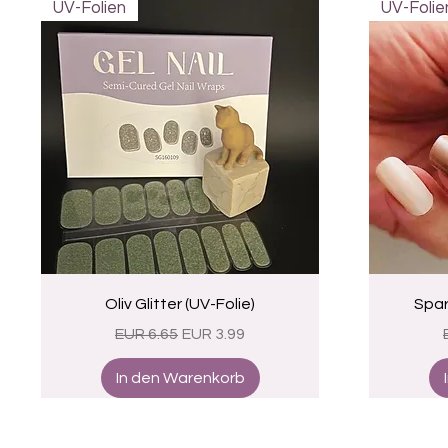
UV-Folien
UV-Folie
Schnellansicht
Oliv Glitter (UV-Folie)
Spar
Standardpreis
Sale-Preis
EUR 6.65
EUR 3.99
In den Warenkorb