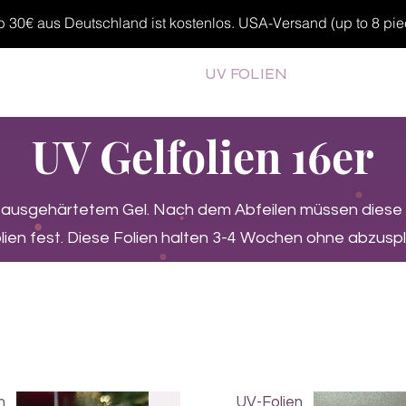
30€ aus Deutschland ist kostenlos. USA-Versand (up to 8 pieces
MP GELS
OVERLAYS
UV FOLIEN
MEGASALE
UV Gelfolien 16er
b ausgehärtetem Gel. Nach dem Abfeilen müssen diese
ien fest. Diese Folien halten 3-4 Wochen ohne abzuspli
n
UV-Folien