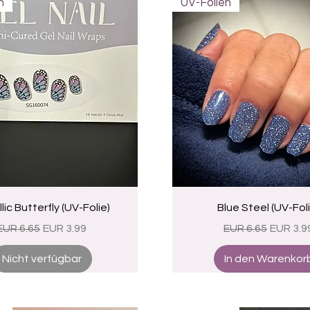
n
UV-Folien
Schnellansicht
Schnellansicht
lic Butterfly (UV-Folie)
Blue Steel (UV-Foli
Standardpreis
Sale-Preis
Standardpreis
Sale-Pr
EUR 6.65
EUR 3.99
EUR 6.65
EUR 3.9
Nicht verfügbar
In den Warenkor