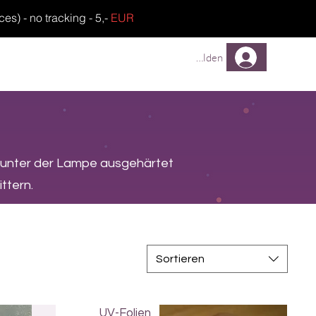
) - no tracking - 5,-
EUR
TREUEPROGRAMM
FAQ
Anmelden
 unter der Lampe ausgehärtet
ttern.
Sortieren
UV-Folien