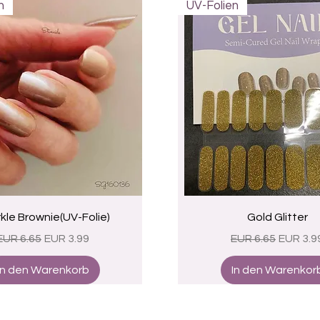
n
UV-Folien
Schnellansicht
Schnellansicht
kle Brownie(UV-Folie)
Gold Glitter
Standardpreis
Sale-Preis
Standardpreis
Sale-Pr
EUR 6.65
EUR 3.99
EUR 6.65
EUR 3.9
In den Warenkorb
In den Warenkor