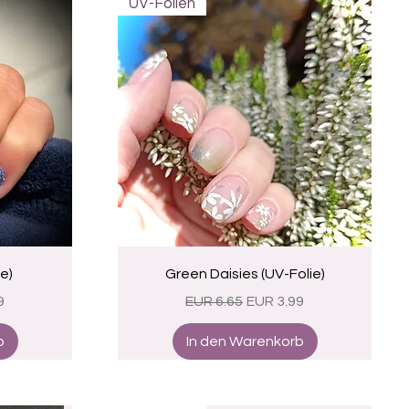
UV-Folien
Schnellansicht
e)
Green Daisies (UV-Folie)
eis
Standardpreis
Sale-Preis
9
EUR 6.65
EUR 3.99
b
In den Warenkorb