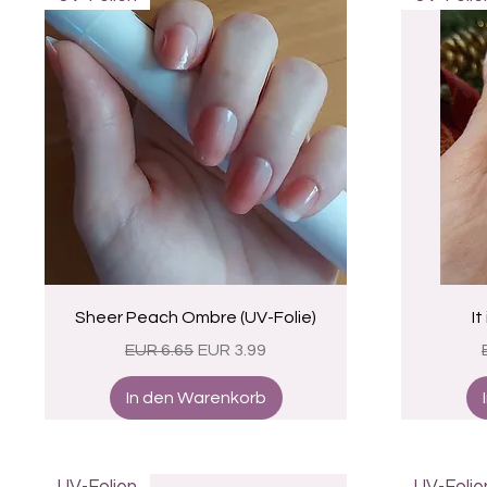
Schnellansicht
Sheer Peach Ombre (UV-Folie)
It
Standardpreis
Sale-Preis
EUR 6.65
EUR 3.99
In den Warenkorb