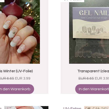
Schnellansicht
Schnellansicht
 is Winter (UV-Folie)
Transparent (clea
Standardpreis
Sale-Preis
Standardpreis
Sale-Pr
EUR 6.65
EUR 3.99
EUR 6.65
EUR 3.9
In den Warenkorb
In den Warenkor