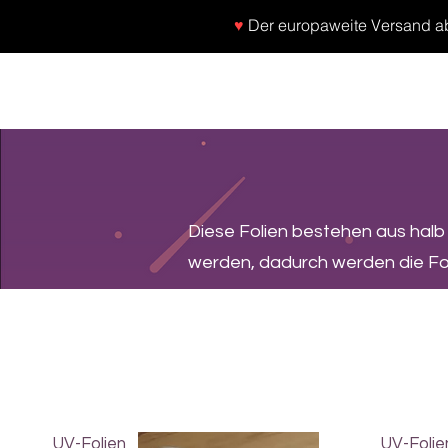
♥
Der europaweite Versand ab 
SHOP
NEU/NEW
GOTHIC-GIRL
NO LA
Diese Folien bestehen aus hal
werden, dadurch werden die Fol
UV-Folien
UV-Folie