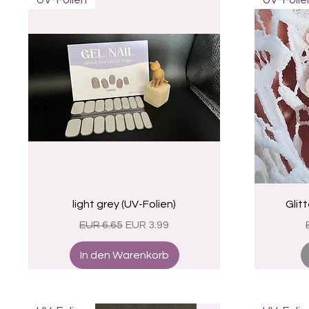
UV-Folien
UV-Folie
Schnellansicht
light grey (UV-Folien)
Glitt
Standardpreis
Sale-Preis
EUR 6.65
EUR 3.99
In den Warenkorb