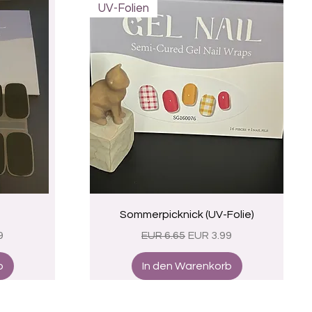
UV-Folien
Schnellansicht
Sommerpicknick (UV-Folie)
eis
Standardpreis
Sale-Preis
9
EUR 6.65
EUR 3.99
b
In den Warenkorb