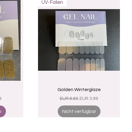
UV-Folien
Schnellansicht
Golden Winterglaze
eis
Standardpreis
Sale-Preis
9
EUR 6.65
EUR 3.99
b
Nicht verfügbar