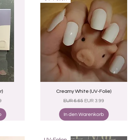
Schnellansicht
r)
Creamy White (UV-Folie)
eis
Standardpreis
Sale-Preis
9
EUR 6.65
EUR 3.99
b
In den Warenkorb