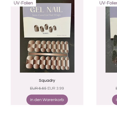
UV-Folien
UV-Folie
Schnellansicht
Squadry
Standardpreis
Sale-Preis
EUR 6.65
EUR 3.99
In den Warenkorb