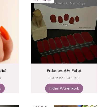
UV-Folien
Schnellansicht
lie)
Erdbeere (UV-Folie)
eis
Standardpreis
Sale-Preis
9
EUR 6.65
EUR 3.99
b
In den Warenkorb