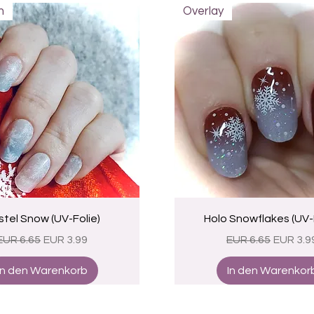
n
Overlay
Schnellansicht
Schnellansicht
tel Snow (UV-Folie)
Holo Snowflakes (UV-F
Standardpreis
Sale-Preis
Standardpreis
Sale-Pr
EUR 6.65
EUR 3.99
EUR 6.65
EUR 3.9
In den Warenkorb
In den Warenkor