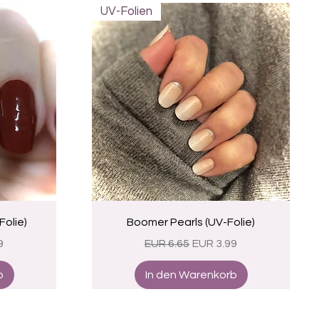
UV-Folien
Schnellansicht
olie)
Boomer Pearls (UV-Folie)
eis
Standardpreis
Sale-Preis
9
EUR 6.65
EUR 3.99
b
In den Warenkorb