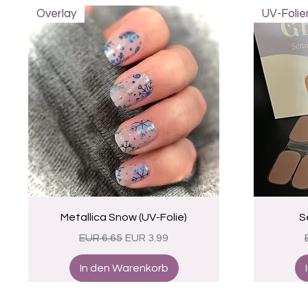
Overlay
UV-Folie
Schnellansicht
Metallica Snow (UV-Folie)
S
Standardpreis
Sale-Preis
EUR 6.65
EUR 3.99
In den Warenkorb