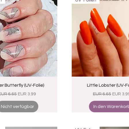
n
UV-Folien
Schnellansicht
Schnellansicht
er Butterfly (UV-Folie)
Little Lobster (UV-Fo
Standardpreis
Sale-Preis
Standardpreis
Sale-Pr
EUR 6.65
EUR 3.99
EUR 6.65
EUR 3.9
Nicht verfügbar
In den Warenkor