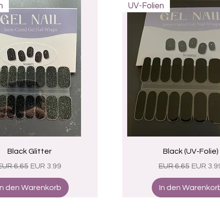
n
UV-Folien
Schnellansicht
Schnellansicht
Black Glitter
Black (UV-Folie)
Standardpreis
Sale-Preis
Standardpreis
Sale-Pr
EUR 6.65
EUR 3.99
EUR 6.65
EUR 3.9
In den Warenkorb
In den Warenkor