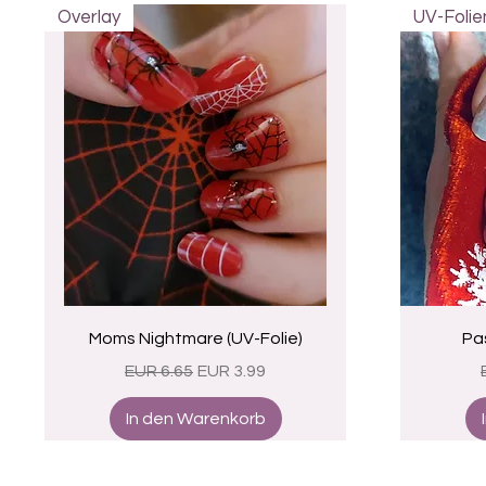
Overlay
UV-Folie
Schnellansicht
Moms Nightmare (UV-Folie)
Pas
Standardpreis
Sale-Preis
EUR 6.65
EUR 3.99
In den Warenkorb