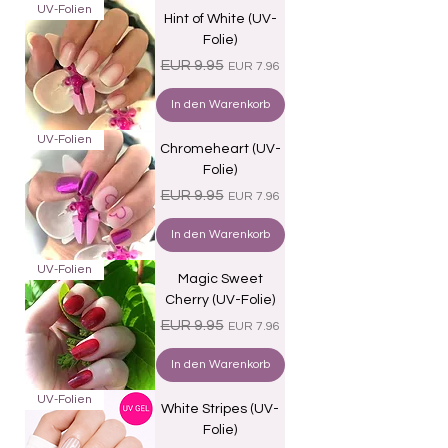
UV-Folien
Hint of White (UV-
Folie)
Standardpreis
Sale-Preis
EUR 9.95
EUR 7.96
In den Warenkorb
UV-Folien
Chromeheart (UV-
Folie)
Standardpreis
Sale-Preis
EUR 9.95
EUR 7.96
In den Warenkorb
UV-Folien
Magic Sweet
Cherry (UV-Folie)
Standardpreis
Sale-Preis
EUR 9.95
EUR 7.96
In den Warenkorb
UV-Folien
White Stripes (UV-
Folie)