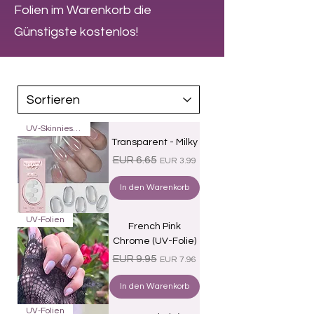
Folien im Warenkorb die
Günstigste kostenlos!
UV-Skinnies16
Transparent - Milky
Standardpreis
Sale-Preis
EUR 6.65
EUR 3.99
In den Warenkorb
UV-Folien
French Pink
Chrome (UV-Folie)
Standardpreis
Sale-Preis
EUR 9.95
EUR 7.96
In den Warenkorb
UV-Folien