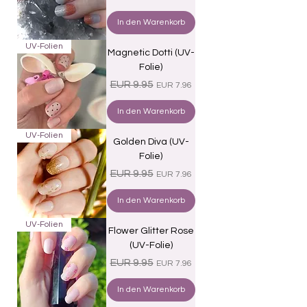
In den Warenkorb
UV-Folien
Magnetic Dotti (UV-
Folie)
Standardpreis
Sale-Preis
EUR 9.95
EUR 7.96
In den Warenkorb
UV-Folien
Golden Diva (UV-
Folie)
Standardpreis
Sale-Preis
EUR 9.95
EUR 7.96
In den Warenkorb
UV-Folien
Flower Glitter Rose
(UV-Folie)
Standardpreis
Sale-Preis
EUR 9.95
EUR 7.96
In den Warenkorb