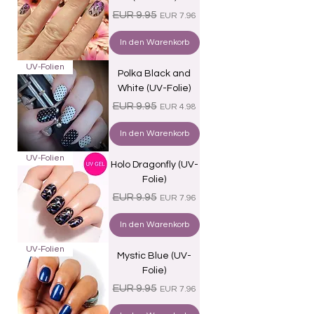
Standardpreis
Sale-Preis
EUR 9.95
EUR 7.96
In den Warenkorb
UV-Folien
Polka Black and
White (UV-Folie)
Standardpreis
Sale-Preis
EUR 9.95
EUR 4.98
In den Warenkorb
UV-Folien
Holo Dragonfly (UV-
Folie)
Standardpreis
Sale-Preis
EUR 9.95
EUR 7.96
In den Warenkorb
UV-Folien
Mystic Blue (UV-
Folie)
Standardpreis
Sale-Preis
EUR 9.95
EUR 7.96