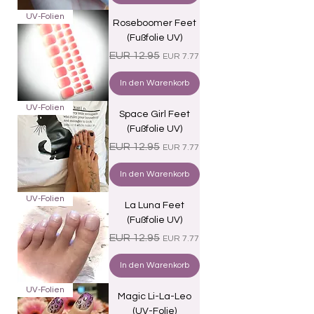
UV-Folien
Roseboomer Feet
(Fußfolie UV)
Standardpreis
Sale-Preis
EUR 12.95
EUR 7.77
In den Warenkorb
UV-Folien
Space Girl Feet
(Fußfolie UV)
Standardpreis
Sale-Preis
EUR 12.95
EUR 7.77
In den Warenkorb
UV-Folien
La Luna Feet
(Fußfolie UV)
Standardpreis
Sale-Preis
EUR 12.95
EUR 7.77
In den Warenkorb
UV-Folien
Magic Li-La-Leo
(UV-Folie)