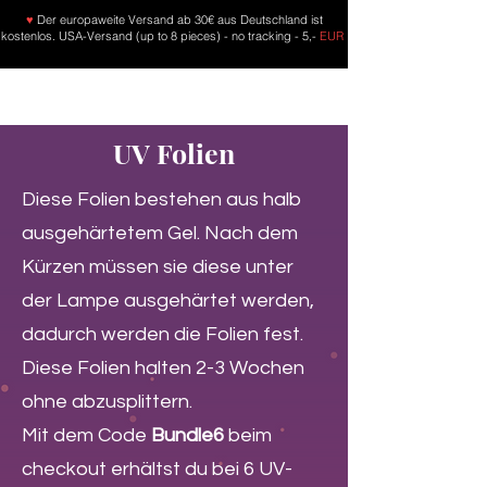
♥
Der europaweite Versand ab 30€ aus Deutschland ist
kostenlos. USA-Versand (up to 8 pieces) - no tracking - 5,-
EUR
UV Folien
Diese Folien bestehen aus halb
ausgehärtetem Gel. Nach dem
Kürzen müssen sie diese unter
der Lampe ausgehärtet werden,
dadurch werden die Folien fest.
Diese Folien halten 2-3 Wochen
ohne abzusplittern.
Mit dem Code
Bundle6
beim
checkout erhältst du bei 6 UV-