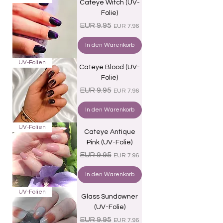
Cateye Witch (UV-
Folie)
Standardpreis
Sale-Preis
EUR 9.95
EUR 7.96
In den Warenkorb
UV-Folien
Cateye Blood (UV-
Folie)
Standardpreis
Sale-Preis
EUR 9.95
EUR 7.96
In den Warenkorb
UV-Folien
Cateye Antique
Pink (UV-Folie)
Standardpreis
Sale-Preis
EUR 9.95
EUR 7.96
In den Warenkorb
UV-Folien
Glass Sundowner
(UV-Folie)
Standardpreis
Sale-Preis
EUR 9.95
EUR 7.96