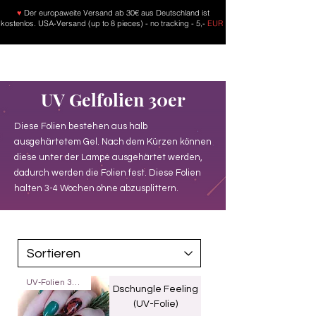
♥
Der europaweite Versand ab 30€ aus Deutschland ist
kostenlos. USA-Versand (up to 8 pieces) - no tracking - 5,-
EUR
UV Gelfolien 30er
Diese Folien bestehen aus halb
ausgehärtetem Gel. Nach dem Kürzen können
diese unter der Lampe ausgehärtet werden,
dadurch werden die Folien fest. Diese Folien
halten 3-4 Wochen ohne abzusplittern.
UV-Folien 30er
Dschungle Feeling
(UV-Folie)