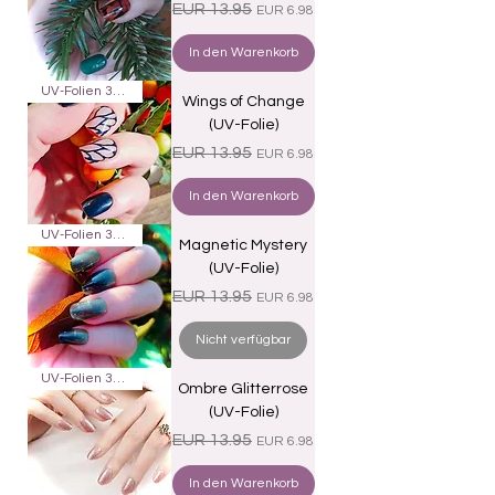
Standardpreis
Sale-Preis
EUR 13.95
EUR 6.98
In den Warenkorb
UV-Folien 30er
Wings of Change
(UV-Folie)
Standardpreis
Sale-Preis
EUR 13.95
EUR 6.98
In den Warenkorb
UV-Folien 30er
Magnetic Mystery
(UV-Folie)
Standardpreis
Sale-Preis
EUR 13.95
EUR 6.98
Nicht verfügbar
UV-Folien 30er
Ombre Glitterrose
(UV-Folie)
Standardpreis
Sale-Preis
EUR 13.95
EUR 6.98
In den Warenkorb