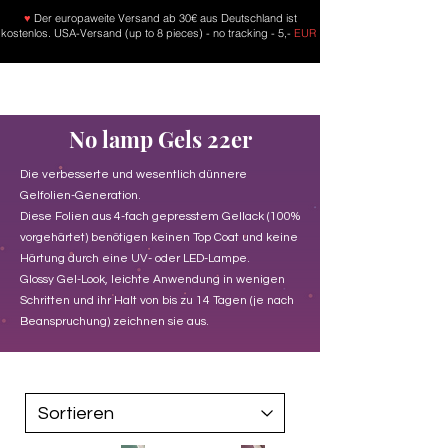
♥
Der europaweite Versand ab 30€ aus Deutschland ist
kostenlos. USA-Versand (up to 8 pieces) - no tracking - 5,-
EUR
No lamp Gels 22er
Die verbesserte und wesentlich dünnere
Gelfolien-Generation.
Diese Folien aus 4-fach gepresstem Gellack (100%
vorgehärtet) benötigen keinen Top Coat und keine
Härtung durch eine UV- oder LED-Lampe.
Glossy Gel-Look, leichte Anwendung in wenigen
Schritten und ihr Halt von bis zu 14 Tagen (je nach
Beanspruchung) zeichnen sie aus.