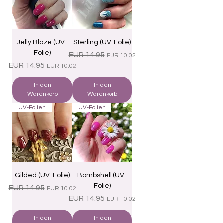
Jelly Blaze (UV-
Sterling (UV-Folie)
Folie)
Standardpreis
Sale-Preis
EUR 14.95
EUR 10.02
Standardpreis
Sale-Preis
EUR 14.95
EUR 10.02
In den
In den
Warenkorb
Warenkorb
UV-Folien
UV-Folien
Gilded (UV-Folie)
Bombshell (UV-
Folie)
Standardpreis
Sale-Preis
EUR 14.95
EUR 10.02
Standardpreis
Sale-Preis
EUR 14.95
EUR 10.02
In den
In den