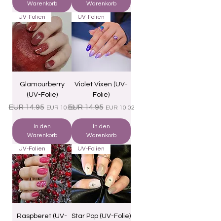
Warenkorb
Warenkorb
UV-Folien
UV-Folien
Glamourberry
Violet Vixen (UV-
(UV-Folie)
Folie)
Standardpreis
Sale-Preis
Standardpreis
Sale-Preis
EUR 14.95
EUR 14.95
EUR 10.02
EUR 10.02
In den
In den
Warenkorb
Warenkorb
UV-Folien
UV-Folien
Raspberet (UV-
Star Pop (UV-Folie)