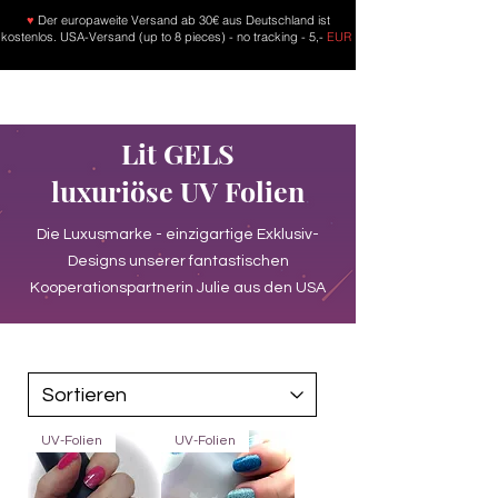
♥
Der europaweite Versand ab 30€ aus Deutschland ist
kostenlos. USA-Versand (up to 8 pieces) - no tracking - 5,-
EUR
Lit GELS
luxuriöse UV Folien
Die Luxusmarke - einzigartige Exklusiv-
Designs unserer fantastischen
Kooperationspartnerin Julie aus den USA
UV-Folien
UV-Folien