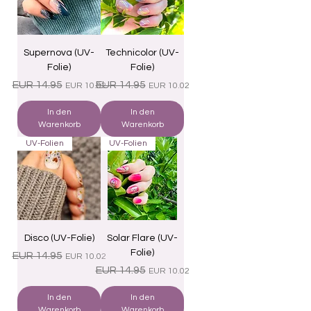
Supernova (UV-
Technicolor (UV-
Folie)
Folie)
Standardpreis
Sale-Preis
Standardpreis
Sale-Preis
EUR 14.95
EUR 14.95
EUR 10.02
EUR 10.02
In den
In den
Warenkorb
Warenkorb
UV-Folien
UV-Folien
Disco (UV-Folie)
Solar Flare (UV-
Folie)
Standardpreis
Sale-Preis
EUR 14.95
EUR 10.02
Standardpreis
Sale-Preis
EUR 14.95
EUR 10.02
In den
In den
Warenkorb
Warenkorb