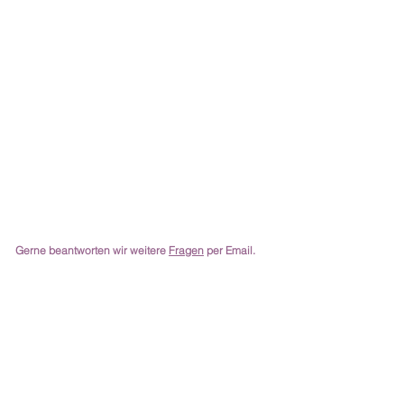
Gerne beantworten wir weitere
Fragen
per Email.
Kontakt
Charming-Nails
Thomas Stanelle
Im Seefeld 17