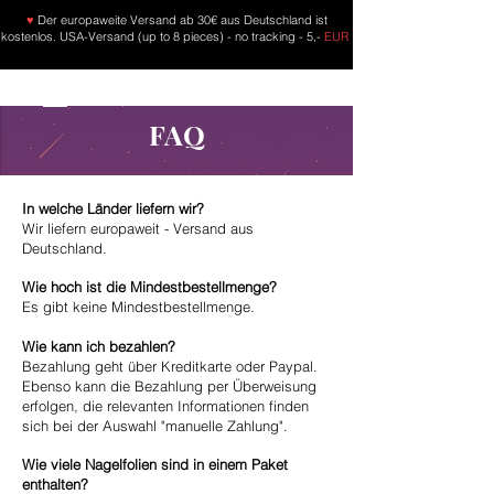
♥
Der europaweite Versand ab 30€ aus Deutschland ist
kostenlos. USA-Versand (up to 8 pieces) - no tracking - 5,-
EUR
FAQ
In welche Länder liefern wir?
Wir liefern europaweit - Versand aus
Deutschland.
Wie hoch ist die Mindestbestellmenge?
Es gibt keine Mindestbestellmenge.
Wie kann ich bezahlen?
Bezahlung geht über Kreditkarte oder Paypal.
Ebenso kann die Bezahlung per Überweisung
erfolgen, die relevanten Informationen finden
sich bei der Auswahl "manuelle Zahlung".
Wie viele Nagelfolien sind in einem Paket
enthalten?