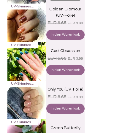
UV-Skinnies16
Golden Glamour
(UV-Folie)
Standardpreis
Sale-Preis
EUR 6.65
EUR 3.99
In den Warenkorb
UV-Skinnies16
Cool Obsession
Standardpreis
Sale-Preis
EUR 6.65
EUR 3.99
In den Warenkorb
UV-Skinnies16
Only You (UV-Folie)
Standardpreis
Sale-Preis
EUR 6.65
EUR 3.99
In den Warenkorb
UV-Skinnies16
Green Butterfly