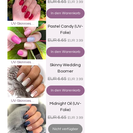
Standardpreis
Sale-Preis
EUR 6.65
EUR 3.99
In den Warenkorb
UV-Skinnies16
Pastel Candy (UV-
Folie)
Standardpreis
Sale-Preis
EUR 6.65
EUR 3.99
In den Warenkorb
UV-Skinnies16
Skinny Wedding
Boomer
Standardpreis
Sale-Preis
EUR 6.65
EUR 3.99
In den Warenkorb
UV-Skinnies16
Midnight Oil (UV-
Folie)
Standardpreis
Sale-Preis
EUR 6.65
EUR 3.99
Nicht verfügbar