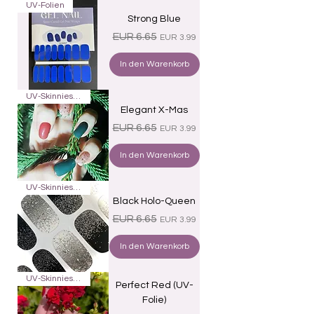
UV-Folien
Strong Blue
Standardpreis
Sale-Preis
EUR 6.65
EUR 3.99
In den Warenkorb
UV-Skinnies16
Elegant X-Mas
Standardpreis
Sale-Preis
EUR 6.65
EUR 3.99
In den Warenkorb
UV-Skinnies16
Black Holo-Queen
Standardpreis
Sale-Preis
EUR 6.65
EUR 3.99
In den Warenkorb
UV-Skinnies16
Perfect Red (UV-
Folie)