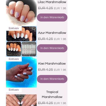
Lilac Marshmallow
Standardpreis
Sale-Preis
EUR 4.25
EUR 1.98
In den Warenkorb
Exklusiv
Azur Marshmallow
Standardpreis
Sale-Preis
EUR 4.25
EUR 1.98
In den Warenkorb
Exklusiv
Kiwi Marshmallow
Standardpreis
Sale-Preis
EUR 4.25
EUR 1.98
In den Warenkorb
Exklusiv
Tropical
Marshmallow
Standardpreis
Sale-Preis
EUR 4.25
EUR 1.98