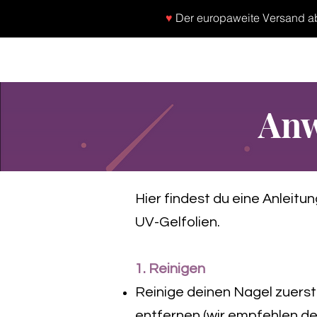
♥
Der europaweite Versand ab 
SHOP
NEU/NEW
GOTHIC-GIRL
NO LA
Anw
Hier findest du eine Anleitu
UV-Gelfolien.
1. Reinigen
Reinige deinen Nagel zuerst
entfernen (wir empfehlen d