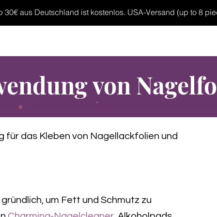
30€ aus Deutschland ist kostenlos. USA-Versand (up to 8 pieces
MP GELS
OVERLAYS
UV FOLIEN
MEGASALE
endung von Nagelfo
ng für das Kleben von Nagellackfolien und
 gründlich, um Fett und Schmutz zu
en
Charming-Nagelcleaner
, Alkoholpads