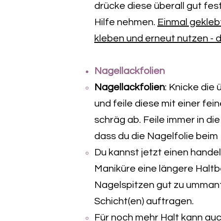
drücke diese überall gut fes
Hilfe nehmen.
Einmal geklebt
kleben und erneut nutzen - 
Nagellackfolien
Nagellackfolien
:
Knicke die 
und feile diese mit einer fein
schräg ab. Feile immer in di
dass du die Nagelfolie beim 
Du kannst jetzt einen hand
Maniküre eine längere Haltba
Nagelspitzen gut zu ummante
Schicht(en) auftragen.
F
ür noch mehr Halt kann au