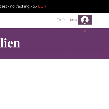
) - no tracking - 5,-
EUR
TREUEPROGRAMM
FAQ
Anmelden
lien