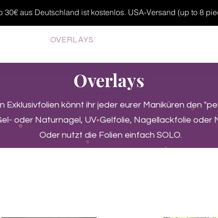
30€ aus Deutschland ist kostenlos. USA-Versand (up to 8 pieces
MP GELS
OVERLAYS
UV FOLIEN
MEGASALE
Overlays
n Exklusivfolien könnt ihr jeder eurer Maniküren den "p
el- oder Naturnagel, UV-Gelfolie, Nagellackfolie oder 
Oder nutzt die Folien einfach SOLO.