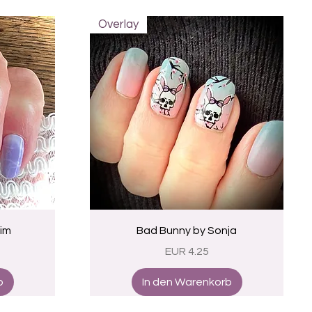
Overlay
Schnellansicht
Kim
Bad Bunny by Sonja
Preis
EUR 4.25
b
In den Warenkorb