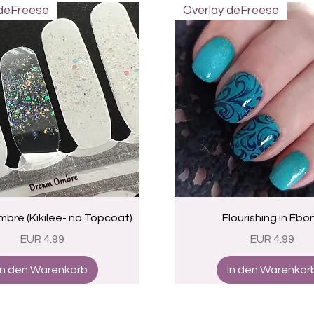
 deFreese
Overlay deFreese
Schnellansicht
Schnellansicht
bre (Kikilee- no Topcoat)
Flourishing in Ebo
Preis
Preis
EUR 4.99
EUR 4.99
In den Warenkorb
In den Warenkor