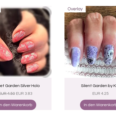
Overlay
Schnellansicht
Schnellansicht
et Garden Silver Holo
Silent Garden by 
Standardpreis
Sale-Preis
Preis
EUR 4.50
EUR 3.83
EUR 4.25
In den Warenkorb
In den Warenkor