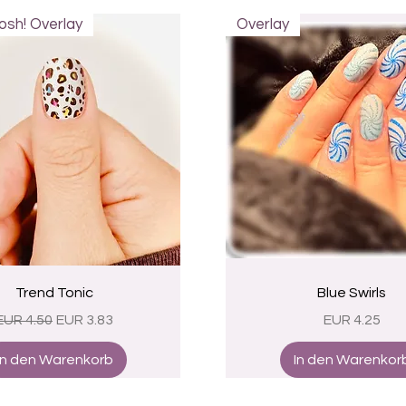
sh! Overlay
Overlay
Schnellansicht
Schnellansicht
Trend Tonic
Blue Swirls
Standardpreis
Sale-Preis
Preis
EUR 4.50
EUR 3.83
EUR 4.25
In den Warenkorb
In den Warenkor