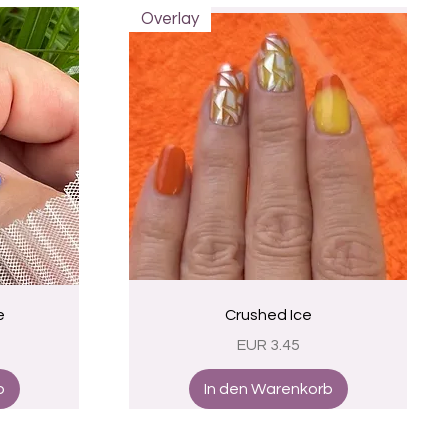
Overlay
Schnellansicht
e
Crushed Ice
Preis
EUR 3.45
b
In den Warenkorb