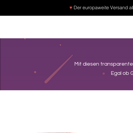
♥
Der europaweite Versand ab 
SHOP
NEU/NEW
GOTHIC-GIRL
NO LA
Mit diesen transparente
Egal ob G