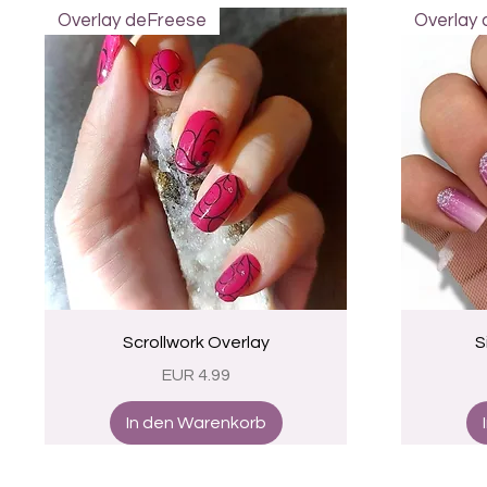
Overlay deFreese
Overlay
Schnellansicht
Scrollwork Overlay
S
Preis
EUR 4.99
In den Warenkorb