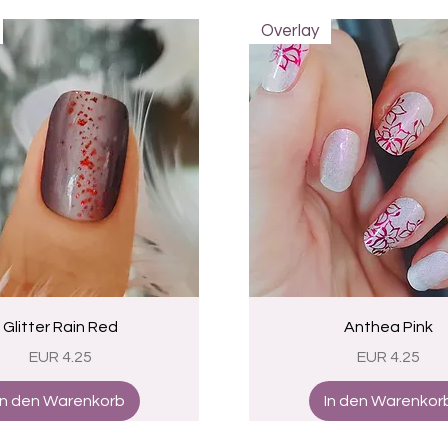
Overlay
Schnellansicht
Schnellansicht
Glitter Rain Red
Anthea Pink
Preis
Preis
EUR 4.25
EUR 4.25
In den Warenkorb
In den Warenkor