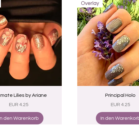
Overlay
Schnellansicht
Schnellansicht
mate Lilies by Ariane
Principal Holo
Preis
Preis
EUR 4.25
EUR 4.25
In den Warenkorb
In den Warenkor