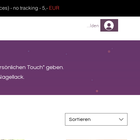
) - no tracking - 5,-
EUR
TREUEPROGRAMM
FAQ
Anmelden
ersönlichen Touch" geben.
Nagellack.
Sortieren