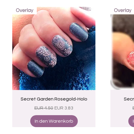
Overlay
Overlay
Schnellansicht
Secret Garden Rosegold-Holo
Secr
Standardpreis
Sale-Preis
EUR 4.50
EUR 3.83
In den Warenkorb