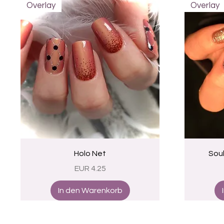
Overlay
Overlay
Schnellansicht
Holo Net
Soul
Preis
EUR 4.25
In den Warenkorb