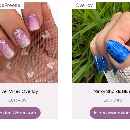
 deFreese
Overlay
Schnellansicht
Schnellansicht
ilver Vines Overlay
Mirror Shards Blu
Preis
Preis
EUR 4.99
EUR 3.45
In den Warenkorb
In den Warenkor