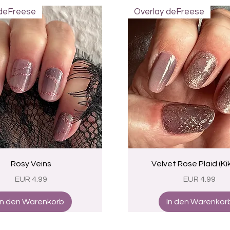
 deFreese
Overlay deFreese
Schnellansicht
Schnellansicht
Rosy Veins
Velvet Rose Plaid (Kik
Preis
Preis
EUR 4.99
EUR 4.99
In den Warenkorb
In den Warenkor