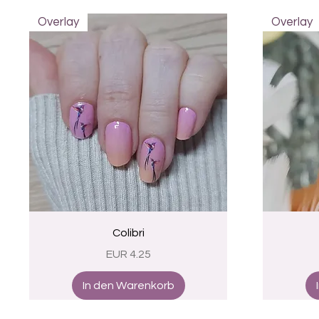
Overlay
Overlay
Schnellansicht
Colibri
Preis
EUR 4.25
In den Warenkorb