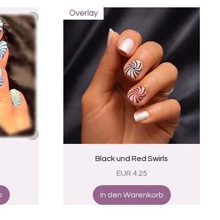
Overlay
Schnellansicht
Black und Red Swirls
Preis
EUR 4.25
b
In den Warenkorb