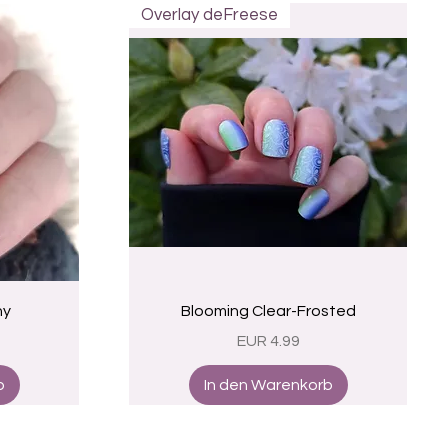
Overlay deFreese
Schnellansicht
ny
Blooming Clear-Frosted
Preis
EUR 4.99
b
In den Warenkorb