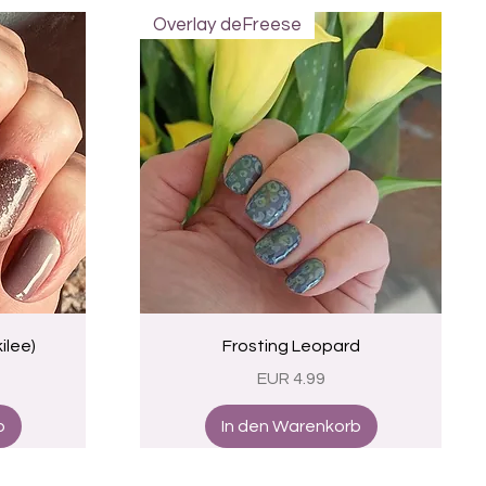
Overlay deFreese
Schnellansicht
ilee)
Frosting Leopard
Preis
EUR 4.99
b
In den Warenkorb