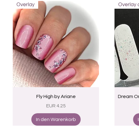
Overlay
Overlay
Schnellansicht
Fly High by Ariane
Dream Om
Preis
EUR 4.25
In den Warenkorb