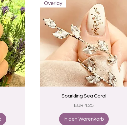
Overlay
Schnellansicht
Sparkling Sea Coral
Preis
EUR 4.25
b
In den Warenkorb