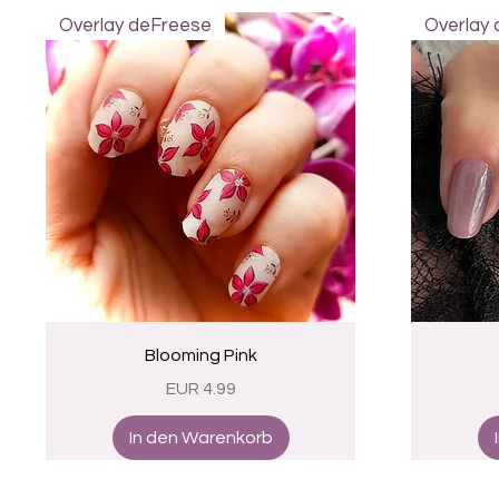
Overlay deFreese
Overlay
Schnellansicht
Blooming Pink
Preis
EUR 4.99
In den Warenkorb