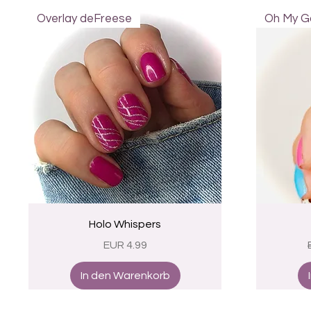
Overlay deFreese
Oh My Go
Schnellansicht
Holo Whispers
Preis
EUR 4.99
In den Warenkorb