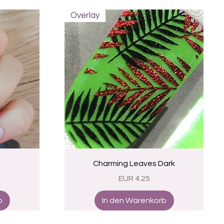
Overlay
Schnellansicht
Charming Leaves Dark
Preis
EUR 4.25
b
In den Warenkorb