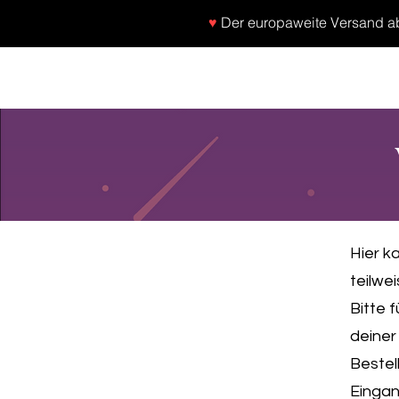
♥
Der europaweite Versand ab 
SHOP
NEU/NEW
GOTHIC-GIRL
NO LA
Hier k
teilwe
Bitte 
deiner
Bestel
Eingan