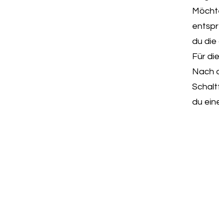
Möchte
entspr
du die
Für di
Nach d
Schalt
du ein