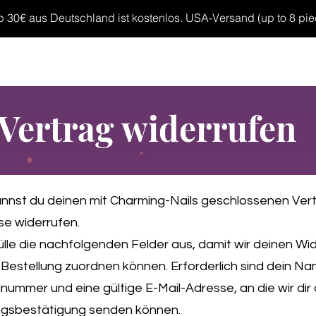
30€ aus Deutschland ist kostenlos. USA-Versand (up to 8 pieces
MP GELS
OVERLAYS
UV FOLIEN
MEGASALE
Vertrag widerrufen
annst du deinen mit Charming-Nails geschlossenen Ver
ise widerrufen.
fülle die nachfolgenden Felder aus, damit wir deinen Wi
 Bestellung zuordnen können. Erforderlich sind dein Na
lnummer und eine gültige E-Mail-Adresse, an die wir dir 
gsbestätigung senden können.