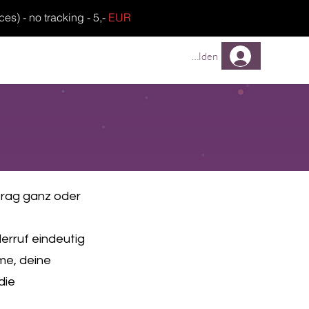
) - no tracking - 5,-
EUR
TREUEPROGRAMM
FAQ
Anmelden
trag ganz oder
derruf eindeutig
me, deine
die