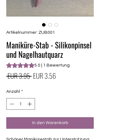
Artikelnummer: ZUB001
Maniküre-Stab - Silikonpinsel
und Nagelhautquarz
Das Rating beträgt 5.0 von fünf Sternen, basierend auf 1 Be
5.0 | 1 Bewertung
Standardpreis
Sale-
 EUR 3.95 
EUR 3.56
Preis
Anzahl
*
In den Warenkorb
Schöner Manikürestab zur Unterstützung