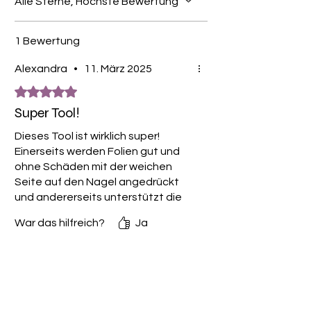
Alle Sterne, Höchste Bewertung
1 Bewertung
Alexandra
•
11. März 2025
Mit 5 von 5 Sternen bewertet.
Super Tool!
Dieses Tool ist wirklich super!
Einerseits werden Folien gut und
ohne Schäden mit der weichen
Seite auf den Nagel angedrückt
und andererseits unterstützt die
weiche Seite das sanfte Ablösen
War das hilfreich?
Ja
der Folien. In Kombi mit dem
Entferner aus der Tropfflasche
wirklich toll!