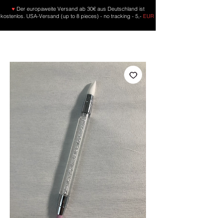
♥
Der europaweite Versand ab 30€ aus Deutschland ist
kostenlos. USA-Versand (up to 8 pieces) - no tracking - 5,-
EUR