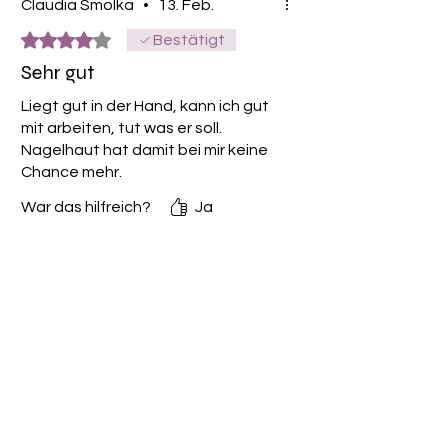
Claudia Smolka
•
13. Feb.
Mit 4 von 5 Sternen bewertet.
Bestätigt
Sehr gut
Liegt gut in der Hand, kann ich gut
mit arbeiten, tut was er soll.
Nagelhaut hat damit bei mir keine
Chance mehr.
War das hilfreich?
Ja