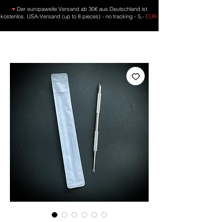
♥
Der europaweite Versand ab 30€ aus Deutschland ist
kostenlos. USA-Versand (up to 8 pieces) - no tracking - 5,-
EUR