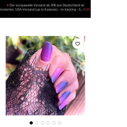
♥
Der europaweite Versand ab 30€ aus Deutschland ist
kostenlos. USA-Versand (up to 8 pieces) - no tracking - 5,-
EUR