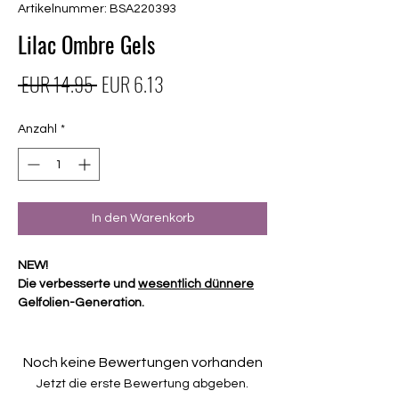
Artikelnummer: BSA220393
Lilac Ombre Gels
Standardpreis
Sale-
 EUR 14.95 
EUR 6.13
Preis
Anzahl
*
In den Warenkorb
NEW!
Die verbesserte und
wesentlich dünnere
Gelfolien-Generation.
Diese Folien aus 4-fach gepresstem
Gellack (100% vorgehärtet) benötigen
Noch keine Bewertungen vorhanden
keinen Top Coat und
keine Härtung durch
Jetzt die erste Bewertung abgeben.
eine UV- oder LED-Lampe.