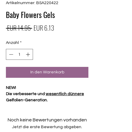
Artikelnummer: BSA220422
Baby Flowers Gels
Standardpreis
Sale-
 EUR 14.95 
EUR 6.13
Preis
Anzahl
*
In den Warenkorb
NEW!
Die verbesserte und
wesentlich dünnere
Gelfolien-Generation.
Diese Folien aus 4-fach gepresstem
Gellack (100% vorgehärtet) benötigen
Noch keine Bewertungen vorhanden
keinen Top Coat und
keine Härtung durch
Jetzt die erste Bewertung abgeben.
eine UV- oder LED-Lampe.