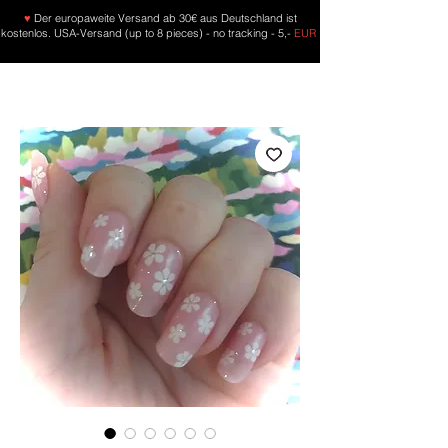
♥
Der europaweite Versand ab 30€ aus Deutschland ist
kostenlos. USA-Versand (up to 8 pieces) - no tracking - 5,-
EUR