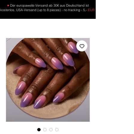
♥
Der europaweite Versand ab 30€ aus Deutschland ist
kostenlos. USA-Versand (up to 8 pieces) - no tracking - 5,-
EUR