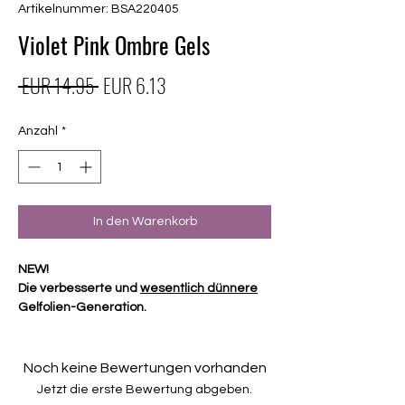
Artikelnummer: BSA220405
Violet Pink Ombre Gels
Standardpreis
Sale-
 EUR 14.95 
EUR 6.13
Preis
Anzahl
*
In den Warenkorb
NEW!
Die verbesserte und
wesentlich dünnere
Gelfolien-Generation.
Diese Folien aus 4-fach gepresstem
Gellack (100% vorgehärtet) benötigen
Noch keine Bewertungen vorhanden
keinen Top Coat und
keine Härtung durch
Jetzt die erste Bewertung abgeben.
eine UV- oder LED-Lampe.