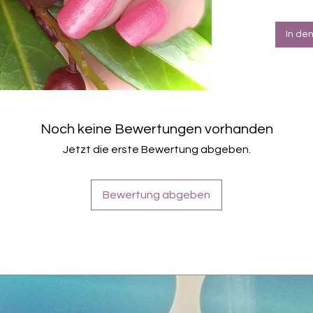
brau
müss
werd
In de
verw
20 Fo
Entf
(mit 
getu
immer
Noch keine Bewertungen vorhanden
Farbe
Jetzt die erste Bewertung abgeben.
Tragefot
Kombina
Bewertung abgeben
Inhaltsst
Polyacry
Glycerin
Isoprop