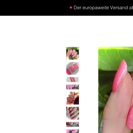
♥
Der europaweite Versand ab 
SHOP
NEU/NEW
GOTHIC-GIRL
NO LA