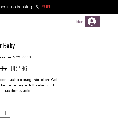
) - no tracking - 5,-
EUR
TREUEPROGRAMM
FAQ
Anmelden
er Baby
nummer: NC250033
Standardpreis
Sale-
.95 
EUR 7.96
Preis
olien aus halb ausgehärtetem Gel
chen eine lange Haltbarkeit und
ie aus dem Studio.
end
seitig verwendbar
barkeit 3-4 Wochen ohne Macken