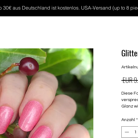
30€ aus Deutschland ist kostenlos. USA-Versand (up to 8 pieces
MP GELS
OVERLAYS
UV FOLIEN
MEGASALE
Glitt
Artikel
 EUR 9
Diese F
verspre
Glanz w
deck
Anzahl
*
beid
Halt