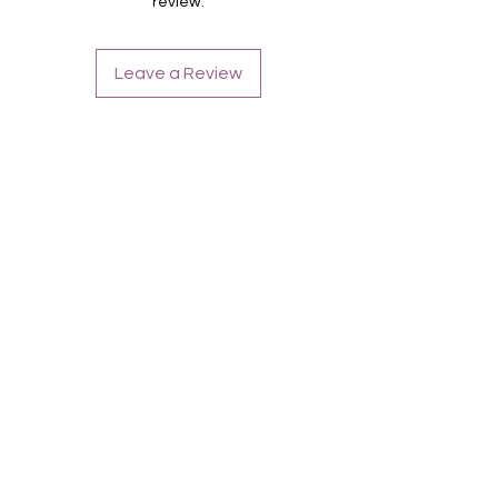
review.
Farbe: Fuchsia-Ombre, Glitter
Tragefotos zeigen Kombinationen mit
Leave a Review
Overlays