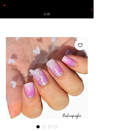
♥
Free shipping throughout Europe for orders over €30 from
Germany. Shipping to the USA (up to 8 pieces) - no tracking -
€
5.00