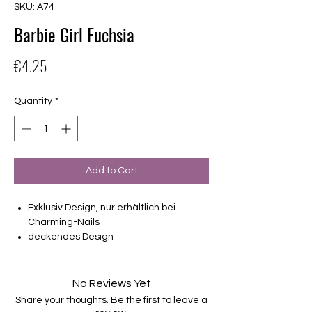
SKU: A74
Barbie Girl Fuchsia
Price
€4.25
Quantity
*
Add to Cart
Exklusiv Design, nur erhältlich bei
Charming-Nails
deckendes Design
16 selbstklebende Nagelfolien
von unterschiedlicher Grösse (8.4mm –
16.5mm)
No Reviews Yet
Für alle Nägel geeignet
Share your thoughts. Be the first to leave a
Halten bis zu 14 Tage