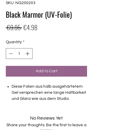
SKU: NG200203
Black Marmor (UV-Folie)
Regular
Sale
 €9.95 
€4.98
Price
Price
Quantity
*
Add to Cart
Diese Folien aus halb ausgehärtetem
Gel versprechen eine lange Haltbarkeit
und Glanz wie aus dem Studio.
Deckendes Design
Haltbarkeit 3-4 Wochen ohne Macken
No Reviews Yet
brauchen keinen Unter- oder Überlack
Share your thoughts. Be the first to leave a
müssen unter der Lampe ausgehärtet