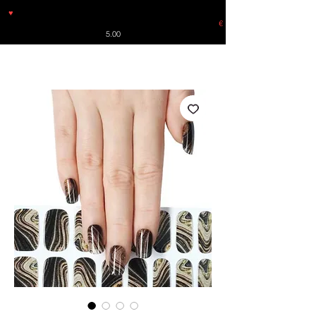
♥
Free shipping throughout Europe for orders over €30 from
Germany. Shipping to the USA (up to 8 pieces) - no tracking -
€
5.00