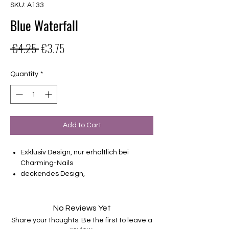
SKU: A133
Blue Waterfall
Regular
Sale
 €4.25 
€3.75
Price
Price
Quantity
*
Add to Cart
Exklusiv Design, nur erhältlich bei
Charming-Nails
deckendes Design,
16 selbstklebende Nagelfolien
von unterschiedlicher Grösse (8.4mm –
16.5mm)
No Reviews Yet
Für alle Nägel geeignet
Share your thoughts. Be the first to leave a
Halten bis zu 14 Tage