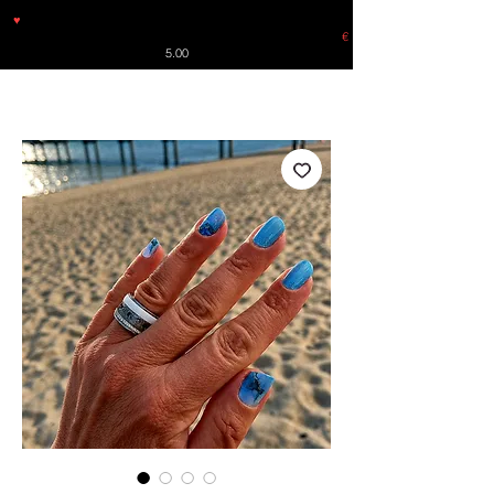
♥
Free shipping throughout Europe for orders over €30 from
Germany. Shipping to the USA (up to 8 pieces) - no tracking -
€
5.00