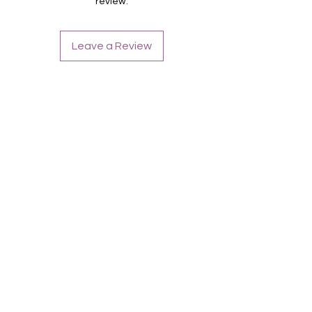
review.
Farbe: blau, Türkis, Glitter
Leave a Review