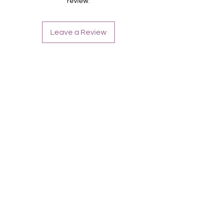
review.
Overlay Lovely
Leave a Review