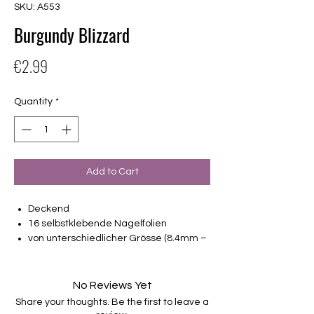
SKU: A553
Burgundy Blizzard
Price
€2.99
Quantity
*
Add to Cart
Deckend
16 selbstklebende Nagelfolien
von unterschiedlicher Grösse (8.4mm –
16.5mm)
Für alle Nägel geeignet
Halten bis zu 14 Tage
No Reviews Yet
Farbe: Rot, Glitter
Share your thoughts. Be the first to leave a
Tragefoto zeigt Burgundy Blizzard mit