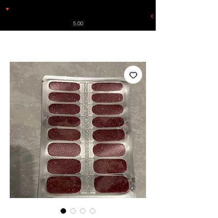
♥
Free shipping throughout Europe for orders over €30 from
Germany. Shipping to the USA (up to 8 pieces) - no tracking -
€
5.00