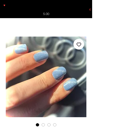
♥
Free shipping throughout Europe for orders over €30 from
Germany. Shipping to the USA (up to 8 pieces) - no tracking -
€
5.00