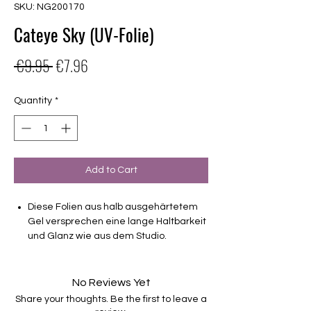
SKU: NG200170
Cateye Sky (UV-Folie)
Regular
Sale
 €9.95 
€7.96
Price
Price
Quantity
*
Add to Cart
Diese Folien aus halb ausgehärtetem
Gel versprechen eine lange Haltbarkeit
und Glanz wie aus dem Studio.
Deckendes Design
Haltbarkeit 3-4 Wochen ohne Macken
No Reviews Yet
brauchen keinen Unter- oder Überlack
Share your thoughts. Be the first to leave a
müssen unter der Lampe ausgehärtet