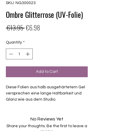
SKU: NG300023
Ombre Glitterrose (UV-Folie)
Regular
Sale
 €13.95 
€6.98
Price
Price
Quantity
*
Add to Cart
Diese Folien aus halb ausgehärtetem Gel
versprechen eine lange Haltbarkeit und
Glanz wie aus dem Studio.
- Haltbarkeit 3-4 Wochen ohne Macken
- brauchen keinen Unter- oder Überlack
No Reviews Yet
- müssen unter der Lampe ausgehärtet
Share your thoughts. Be the first to leave a
werden