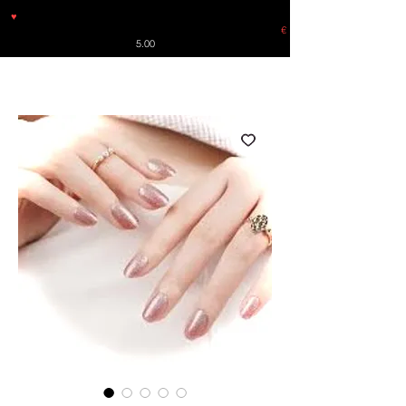
♥
Free shipping throughout Europe for orders over €30 from
Germany. Shipping to the USA (up to 8 pieces) - no tracking -
€
5.00