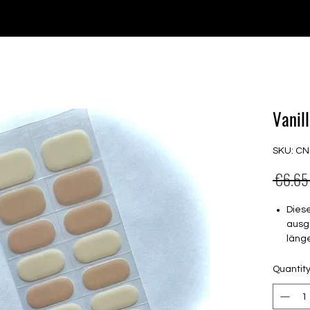
e for orders over €30 from Germany. Shipping to the USA (up t
P GELS
OVERLAYS
UV FOLIEN
MEGASALE
Vanil
SKU: C
 €6.65
Dies
ausg
läng
Stabi
Quantit
leich
Haltb