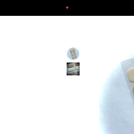
♥
Free shipping throughout Europ
SHOP
NEU/NEW
GOTHIC-GIRL
NO LAM