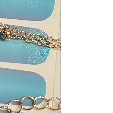
e: Creme, Beige
tsstoffe:
crylic Acid, Acrylates Copolymer,
rine Propoxylate Triacrylate,
opylthioxanthone.
eise enthalten:
Red No. 6 Barium Lake, D&C Red
 Calcium Lake, FD&C Yellow No. 5
nium Lake, D&C Yellow No. 10,
Blue No. 1, Black Iron Oxide,
ium Dioxide, Aluminium Powder,
th Oxychloride, Mica,
tylphenoxy, Epoxy Resin,
ethylene Terephthalate, Fragrance.