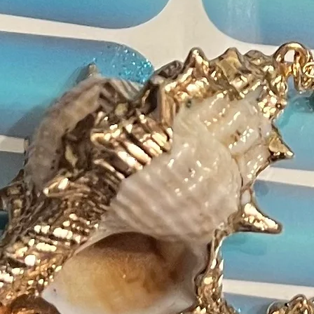
Farb
Inhal
Polya
Glyce
Isopr
Teilw
D&C 
No. 7
Alumi
FD&C 
Titan
Bismu
Isobu
Poly