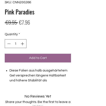
SKU: CNN200266
Pink Paradies
Regular
Sale
 €9.95 
€7.96
Price
Price
Quantity
*
Add to Cart
Diese Folien aus halb ausgehärtetem
Gel versprechen längere Haltbarkeit
und höhere Stabilität als
Nagellackfolien.
deckend/semitransparent
No Reviews Yet
Haltbarkeit bis zu 2-3 Wochen ohne
Share your thoughts. Be the first to leave a
Macken