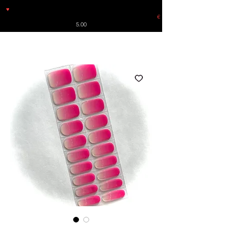
♥
Free shipping throughout Europe for orders over €30 from
Germany. Shipping to the USA (up to 8 pieces) - no tracking -
€
5.00