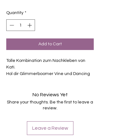
Price
Price
Quantity
*
Add to Cart
Tolle Kombination zum Nachkleben von
Kati.
Hol dir Glimmerboomer Vine und Dancing
Nature zusammen zum vergünstigten
Preis.
Exklusiv Design, nur erhältlich bei
No Reviews Yet
Charming-Nails
Share your thoughts. Be the first to leave a
selbstklebende Nagelfolien
review.
von unterschiedlicher Grösse
Für alle Nägel geeignet
Halten bis zu 14 Tage
Leave a Review