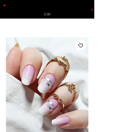
♥
Free shipping throughout Europe for orders over €30 from
Germany. Shipping to the USA (up to 8 pieces) - no tracking -
€
5.00