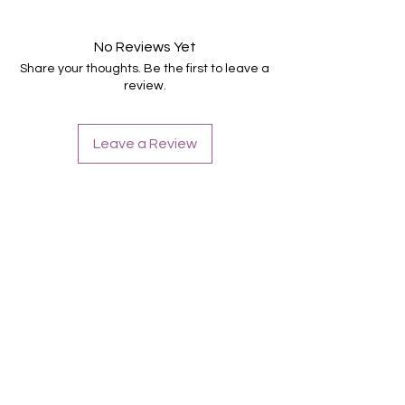
16 selbstklebende Nagelfolien
von unterschiedlicher Grösse (8.4mm –
16.5mm)
No Reviews Yet
Für alle Nägel geeignet
Share your thoughts. Be the first to leave a
Halten bis zu 14 Tage
review.
Farbe: Silber, Overlay, Glitter
Leave a Review