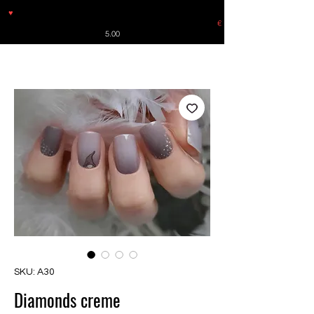
♥
Free shipping throughout Europe for orders over €30 from
Germany. Shipping to the USA (up to 8 pieces) - no tracking -
€
5.00
SKU: A30
Diamonds creme