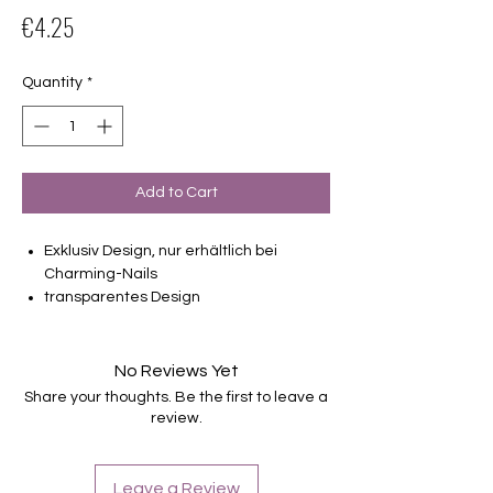
Price
€4.25
Quantity
*
Add to Cart
Exklusiv Design, nur erhältlich bei
Charming-Nails
transparentes Design
16 selbstklebende Nagelfolien
von unterschiedlicher Grösse (8.4mm –
16.5mm)
No Reviews Yet
Für alle Nägel geeignet
Share your thoughts. Be the first to leave a
Halten bis zu 14 Tage
review.
Farbe: Cremeglitter, Overlay
Leave a Review