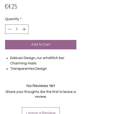
Price
€4.25
Quantity
*
Add to Cart
Exklusiv Design, nur erhältlich bei
Charming-Nails
Transparentes Design
16 selbstklebende Nagelfolien
von unterschiedlicher Grösse (8.4mm –
16.5mm)
No Reviews Yet
Für alle Nägel geeignet
Share your thoughts. Be the first to leave a
Halten bis zu 14 Tage
review.
Leave a Review