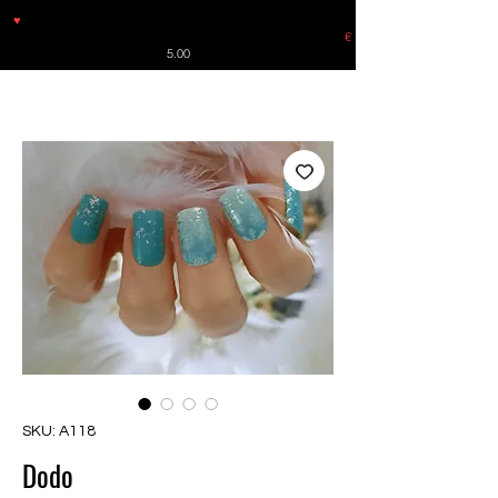
♥
Free shipping throughout Europe for orders over €30 from
Germany. Shipping to the USA (up to 8 pieces) - no tracking -
€
5.00
SKU: A118
Dodo