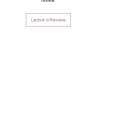
review.
Für alle Nägel geeignet
Halten bis zu 14 Tage
Farbe: Türkisblau-Rosa-Ombre,
Leave a Review
Silberglitter