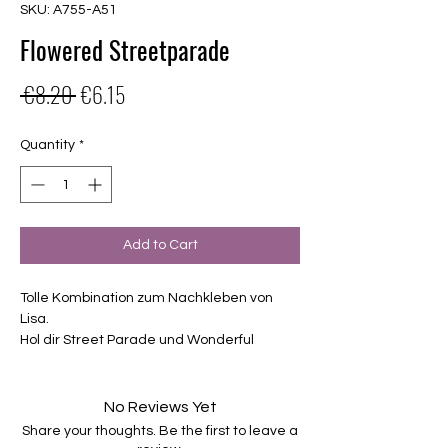
SKU: A755-A51
Flowered Streetparade
Regular
Sale
 €8.20 
€6.15
Price
Price
Quantity
*
Add to Cart
Tolle Kombination zum Nachkleben von
Lisa.
Hol dir Street Parade und Wonderful
zusammen zum vergünstigten Preis.
Exklusiv Design, nur erhältlich bei
Charming-Nails
No Reviews Yet
selbstklebende Nagelfolien
Share your thoughts. Be the first to leave a
von unterschiedlicher Grösse