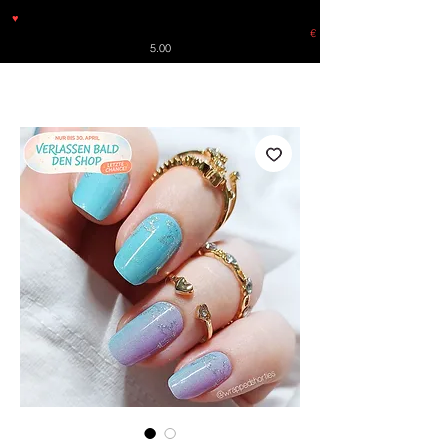
♥
Free shipping throughout Europe for orders over €30 from
Germany. Shipping to the USA (up to 8 pieces) - no tracking -
€
5.00