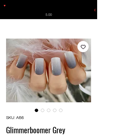
♥
Free shipping throughout Europe for orders over €30 from
Germany. Shipping to the USA (up to 8 pieces) - no tracking -
€
5.00
SKU: A86
Glimmerboomer Grey