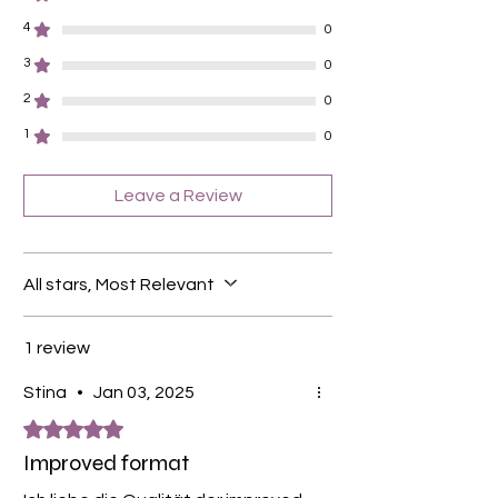
4
0
3
0
2
0
1
0
Leave a Review
All stars, Most Relevant
1 review
Stina
•
Jan 03, 2025
Rated 5 out of 5 stars.
Improved format