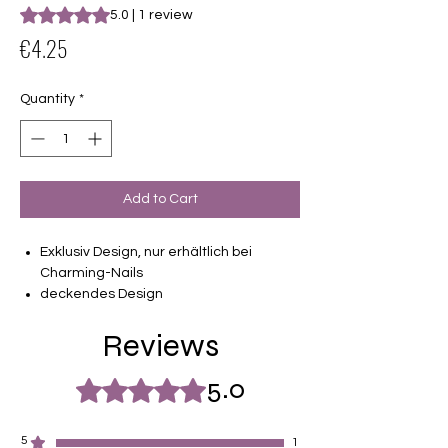
Rating is 5.0 out of five stars based on 1 review
5.0 | 1 review
Price
€4.25
Quantity
*
Add to Cart
Exklusiv Design, nur erhältlich bei
Charming-Nails
deckendes Design
16 selbstklebende Nagelfolien
Reviews
von unterschiedlicher Grösse (8.4mm –
16.5mm)
Für alle Nägel geeignet
5.0
Rated 5 out of 5 stars.
Halten bis zu 14 Tage
Farbe: Grau, Weiß, Ombre, Glitzer
5
1