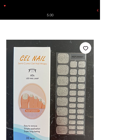
♥
Free shipping throughout Europe for orders over €30 from
Germany. Shipping to the USA (up to 8 pieces) - no tracking -
€
5.00