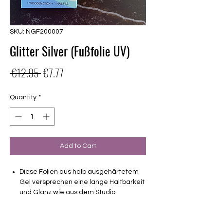
SKU: NGF200007
Glitter Silver (Fußfolie UV)
Regular
Sale
 €12.95 
€7.77
Price
Price
Quantity
*
Add to Cart
Diese Folien aus halb ausgehärtetem
Gel versprechen eine lange Haltbarkeit
und Glanz wie aus dem Studio.
Haltbarkeit 3-4 Wochen ohne Macken