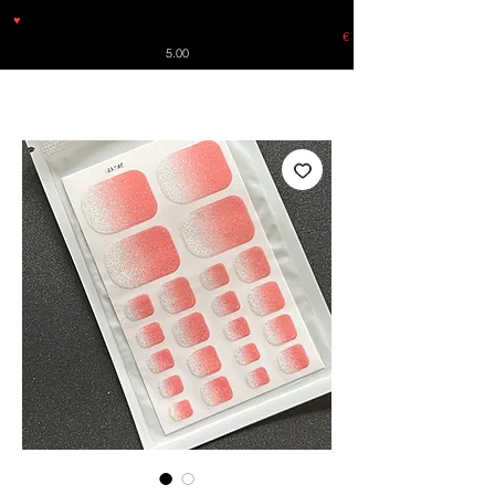
♥
Free shipping throughout Europe for orders over €30 from
Germany. Shipping to the USA (up to 8 pieces) - no tracking -
€
5.00