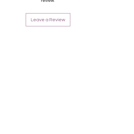
review.
Ombre
Anwendungstip: Folien schneiden - nicht
feilen
Leave a Review