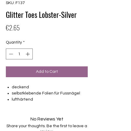
SKU: F137
Glitter Toes Lobster-Silver
Price
€2.65
Quantity
*
Add to Cart
deckend
selbstklebende Folien für Fussnägel
lufthärtend
2 Pediküren machbar
von unterschiedlicher Grösse (6mm –
19,1mm)
No Reviews Yet
Halten bis zu 14 Tage
Share your thoughts. Be the first to leave a
Farbe: Glitter, Lachs, Hummer, Silber-