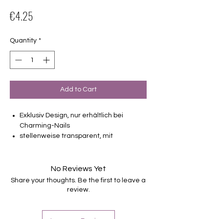
Price
€4.25
Quantity
*
Add to Cart
Exklusiv Design, nur erhältlich bei
Charming-Nails
stellenweise transparent, mit
Metallikeffekten
16 selbstklebende Nagelfolien
von unterschiedlicher Grösse (8.4mm –
No Reviews Yet
16.5mm)
Share your thoughts. Be the first to leave a
Für alle Nägel geeignet
review.
Halten bis zu 14 Tage