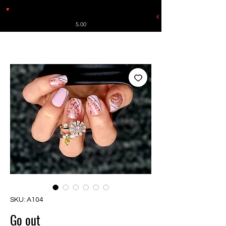
♥
Free shipping throughout Europe for orders over €30 from
Germany. Shipping to the USA (up to 8 pieces) - no tracking -
€
5.00
SKU: A104
Go out