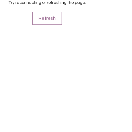
Try reconnecting or refreshing the page.
Farbe: Blau-Grün-Ombre, Holoflocken-
Glitzergrün, Grünmetallic
Refresh