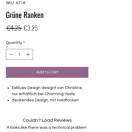
SKU: A718
Grüne Ranken
Regular
Sale
 €4.25 
€3.25
Price
Price
Quantity
*
Add to Cart
Exklusiv Design designt von Christine,
nur erhältlich bei Charming-Nails
deckendes Design, mit Holoflocken
16 selbstklebende Nagelfolien
von unterschiedlicher Grösse (8.4mm –
16.5mm)
Couldn’t Load Reviews
Für alle Nägel geeignet
It looks like there was a technical problem.
Halten bis zu 14 Tage