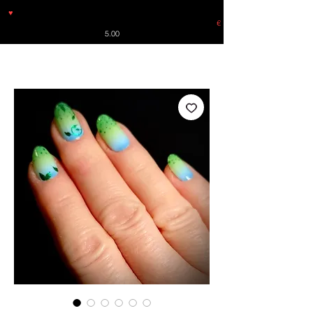
♥
Free shipping throughout Europe for orders over €30 from
Germany. Shipping to the USA (up to 8 pieces) - no tracking -
€
5.00