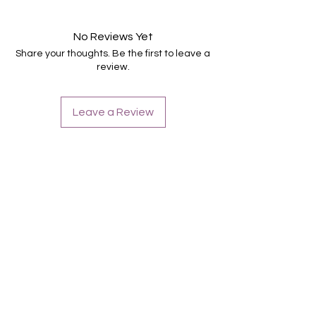
16.5mm)
Für alle Nägel geeignet
Halten bis zu 14 Tage
No Reviews Yet
Farbe: Grau, Silber
Share your thoughts. Be the first to leave a
review.
Leave a Review