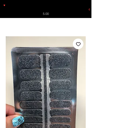
♥
Free shipping throughout Europe for orders over €30 from
Germany. Shipping to the USA (up to 8 pieces) - no tracking -
€
5.00