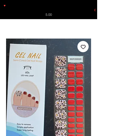
♥
Free shipping throughout Europe for orders over €30 from
Germany. Shipping to the USA (up to 8 pieces) - no tracking -
€
5.00