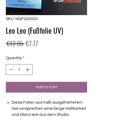
SKU: NGF200020
Leo Leo (Fußfolie UV)
Regular
Sale
 €12.95 
€7.77
Price
Price
Quantity
*
Add to Cart
Diese Folien aus halb ausgehärtetem
Gel versprechen eine lange Haltbarkeit
und Glanz wie aus dem Studio.
Haltbarkeit 3-4 Wochen ohne Macken