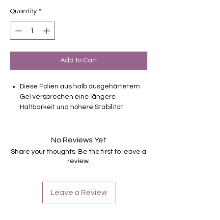
Quantity
*
Add to Cart
Diese Folien aus halb ausgehärtetem
Gel versprechen eine längere
Haltbarkeit und höhere Stabilität.
deckend
Gleiche Grössen wie die normalen 16er
No Reviews Yet
Folien
Share your thoughts. Be the first to leave a
Haltbarkeit bis zu 3-4 Wochen ohne
review.
Macken
brauchen keinen Unter- oder Überlack
müssen unter der Lampe ausgehärtet
Leave a Review
werden
verwendbar für Hände und Füsse