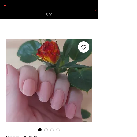
♥
Free shipping throughout Europe for orders over €30 from
Germany. Shipping to the USA (up to 8 pieces) - no tracking -
€
5.00