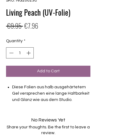
SKU: NG200238
Living Peach (UV-Folie)
Regular
Sale
 €9.95 
€7.96
Price
Price
Quantity
*
Add to Cart
Diese Folien aus halb ausgehärtetem
Gel versprechen eine lange Haltbarkeit
und Glanz wie aus dem Studio.
Deckend
Haltbarkeit 3-4 Wochen ohne Macken
No Reviews Yet
brauchen keinen Unter- oder Überlack
Share your thoughts. Be the first to leave a
müssen unter der Lampe ausgehärtet
review.